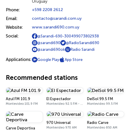
Uruguay
Phone:
+598 2208 2612
Email:
contacto@sarandi.com.uy
Website:
www.sarandi690.com.uy
Social:
@Sarandí-690-300499073802938
@sarandi690
@RadioSarandi690
@sarandi690ok
Radio Sarandí
Applications:
Google Play
App Store
Recommended stations
Azul FM 101.9
El Espectador
DelSol 99.5 FM
Montevideo 101.9 FM
Montevideo 92.5 FM - 810 AM
Montevideo 99.5 FM
970 Universal
Radio Carve
Montevideo 970 AM
Montevideo 850 AM
Carve Deportiva