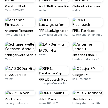
Rockland Radio
Soul ' RnB Lovers Radio
Clubradio Sachsen
Mainz 107.9 FM
Koblenz
Mainz
Antenne Pirmasens
RPR1. Ludwigshafen
RPR1. Flashback
Pirmasens 88.4 FM
Ludwigshafen am Rhein 103.6 FM
Ludwigshafen am Rhein
1A 70er Hits
Mainz
Schlagerwelle Sachsen-Anhalt
Antenne Landau
Mainz
Landau in der Pfalz 94.8 FM
1A 2000er Hits
Gässjer FM
Mainz
Bad Kreuznach
RPR1. Deutsch-Pop
Ludwigshafen am Rhein
RPR1. Rock
RPR1. Mainz
MusikHorizont
Ludwigshafen am Rhein
Mainz 100.6 FM
Ludwigshafen am Rhein