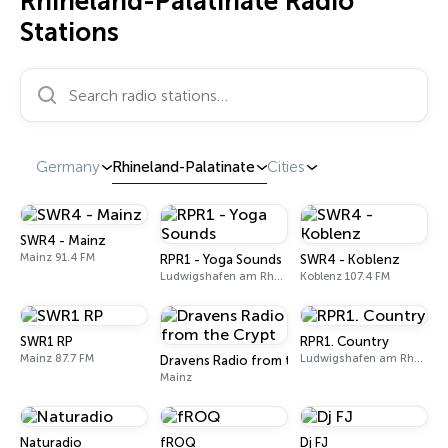
Rhineland-Palatinate Radio
Stations
Search radio stations…
Germany
Rhineland-Palatinate
Cities
SWR4 - Mainz
Mainz 91.4 FM
RPR1 - Yoga Sounds
SWR4 - Koblenz
Ludwigshafen am Rhein
Koblenz 107.4 FM
SWR1 RP
RPR1. Country
Mainz 87.7 FM
Ludwigshafen am Rhein
Dravens Radio from the Crypt
Mainz
Naturadio
fROQ
Dj FJ