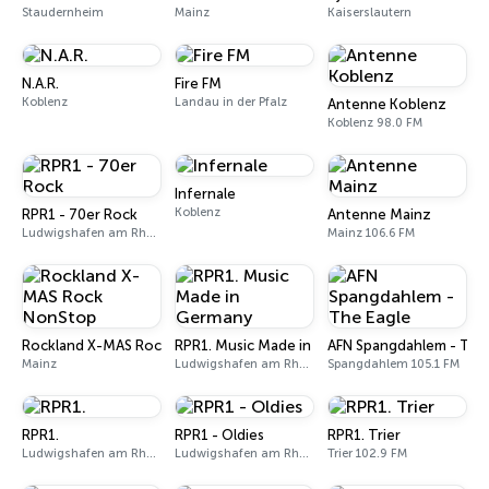
Staudernheim
Mainz
Kaiserslautern
N.A.R.
Fire FM
Koblenz
Landau in der Pfalz
Antenne Koblenz
Koblenz 98.0 FM
Infernale
Koblenz
RPR1 - 70er Rock
Antenne Mainz
Ludwigshafen am Rhein
Mainz 106.6 FM
Rockland X-MAS Rock NonStop
RPR1. Music Made in Germany
AFN Spangdahlem - The
Mainz
Ludwigshafen am Rhein
Spangdahlem 105.1 FM
RPR1.
RPR1 - Oldies
RPR1. Trier
Ludwigshafen am Rhein
Ludwigshafen am Rhein
Trier 102.9 FM