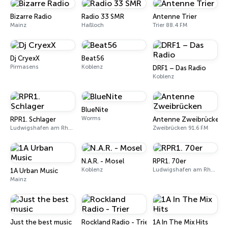
Bizarre Radio
Radio 33 SMR
Antenne Trier
Mainz
Haßloch
Trier 88.4 FM
Dj CryexX
Beat56
Pirmasens
Koblenz
DRF1 – Das Radio
Koblenz
BlueNite
Worms
RPR1. Schlager
Antenne Zweibrücken
Ludwigshafen am Rhein
Zweibrücken 91.6 FM
N.A.R. - Mosel
RPR1. 70er
Koblenz
Ludwigshafen am Rhein
1A Urban Music
Mainz
Just the best music
Rockland Radio - Trier
1A In The Mix Hits