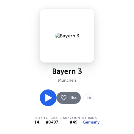
Bayern 3
München
Like
28
SCORE
GLOBAL RANK
COUNTRY RANK
14
#8497
#49
Germany