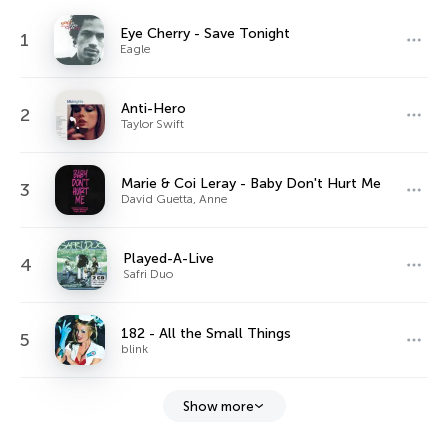
Eye Cherry - Save Tonight
1
Eagle
Anti-Hero
2
Taylor Swift
Marie & Coi Leray - Baby Don't Hurt Me
3
David Guetta, Anne
Played-A-Live
4
Safri Duo
182 - All the Small Things
5
blink
Show more