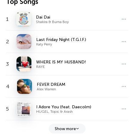
Top Songs
Dai Dai
1
Shakira & Burna Boy
Last Friday Night (T.G.I.F.)
2
Katy Perry
WHERE IS MY HUSBAND!
3
RAYE
FEVER DREAM
4
Alex Warren
I Adore You (feat. Daecolm)
5
HUGEL, Topic & Arash
Show more