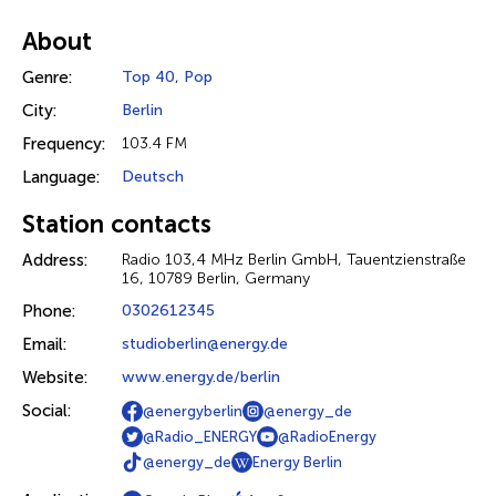
About
Genre:
Top 40
,
Pop
City:
Berlin
Frequency:
103.4 FM
Language:
Deutsch
Station contacts
Address:
Radio 103,4 MHz Berlin GmbH, Tauentzienstraße
16, 10789 Berlin, Germany
Phone:
0302612345
Email:
studioberlin@energy.de
Website:
www.energy.de/berlin
Social:
@energyberlin
@energy_de
@Radio_ENERGY
@RadioEnergy
@energy_de
Energy Berlin