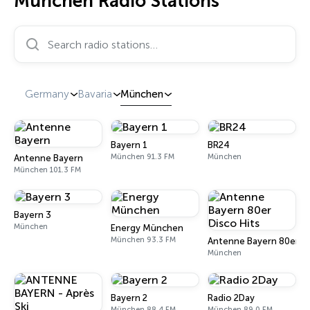
München Radio Stations
Search radio stations…
Germany
Bavaria
München
Bayern 1
BR24
München 91.3 FM
München
Antenne Bayern
München 101.3 FM
Bayern 3
München
Energy München
München 93.3 FM
Antenne Bayern 80er Di
München
Bayern 2
Radio 2Day
München 88.4 FM
München 89.0 FM