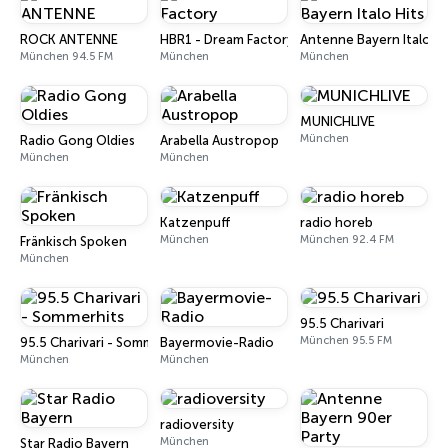
ROCK ANTENNE
HBR1 - Dream Factory
Antenne Bayern Italo Hi
München 94.5 FM
München
München
MUNICHLIVE
München
Radio Gong Oldies
Arabella Austropop
München
München
Katzenpuff
radio horeb
München
München 92.4 FM
Fränkisch Spoken
München
95.5 Charivari
München 95.5 FM
95.5 Charivari - Sommerhits
Bayermovie-Radio
München
München
radioversity
München
Star Radio Bayern