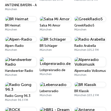
ANTENNE BAYERN - Après Ski
München
BR Heimat
Salsa Mi Amor
GreekRadio5
München
München
München
Alpen-Radio
BR Schlager
Radio Arabella
München
München
München 105.2 FM
Lobpreisradio.de
Handwerker Radio
Alpenradio Volksmusik
München
München
München
Lebensradio
BR Klassik
München
München 103.2 FM
Radio Gong 96.3
München 96.3 FM