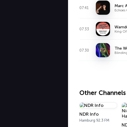
Marc A
07:41
Echoes 
Wamdu
07:33
King Of
The W
07:30
Blindin
Other Channels
NDR Info
Hamburg 92.3 FM