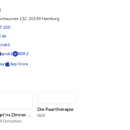
s
chaussee 132, 20149 Hamburg
77 220
2.de
/ndr2
@ndr2
NDR 2
lay
App Store
Die Paartherapie
Käpt'ns Dinner als Video-Podcast
NDR
R Fernsehen