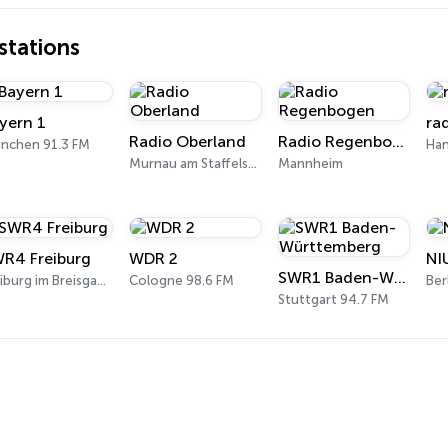
tations
yern 1
rad
Radio Oberland
Radio Regenbogen
nchen 91.3 FM
Han
Murnau am Staffelsee 97.5 FM
Mannheim
R4 Freiburg
WDR 2
NI
SWR1 Baden-Württemberg
Freiburg im Breisgau 100.2 FM
Cologne 98.6 FM
Ber
Stuttgart 94.7 FM