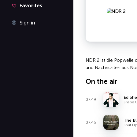
Favorites
Sign in
NDR 2 ist die Popwelle 
und Nachrichten aus Nor
On the air
Ed She
07:49
Shape O
The Bl
07:45
Shut U