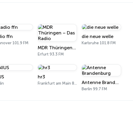
io ffn
die neue welle
nover 101.9 FM
Karlsruhe 101.8 FM
MDR Thüringen – Das Radio
Erfurt 93.3 FM
US
hr3
Antenne Brandenburg
lin
Frankfurt am Main 89.3 FM
Berlin 99.7 FM