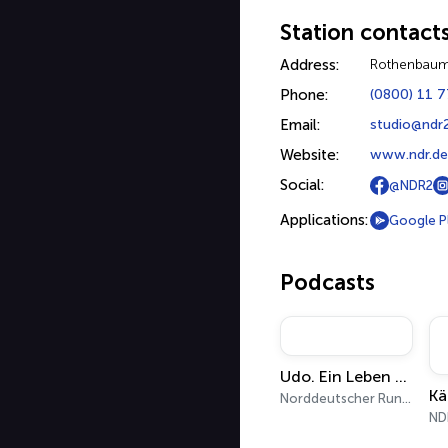
Station contact
Address:
Rothenbaum
Phone:
(0800) 11 
Email:
studio@ndr
Website:
www.ndr.de
Social:
@NDR2
Applications:
Google P
Podcasts
Udo. Ein Leben an der Grenze
Norddeutscher Rundfunk
ND