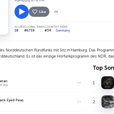
Hamburg 87.6 FM
Like
29
SCORE
GLOBAL RANK
COUNTRY RANK
18
#6759
#34
Germany
des Norddeutschen Rundfunks mit Sitz in Hamburg. Das Programm 
ddeutschland. Es ist das einzige Hörfunkprogramm des NDR, das
Top So
eran
1
f You
ack Eyed Peas
2
p