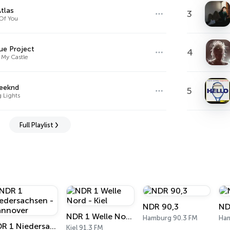
tlas
3
Of You
e Project
4
 My Castle
eeknd
5
g Lights
Full Playlist
NDR 90,3
ND
NDR 1 Welle Nord - Kiel
Hamburg 90.3 FM
Ham
NDR 1 Niedersachsen - Hannover
Kiel 91.3 FM