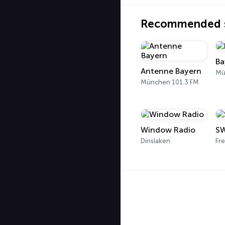
Recommended s
Ba
Antenne Bayern
Mü
München 101.3 FM
Window Radio
SW
Dinslaken