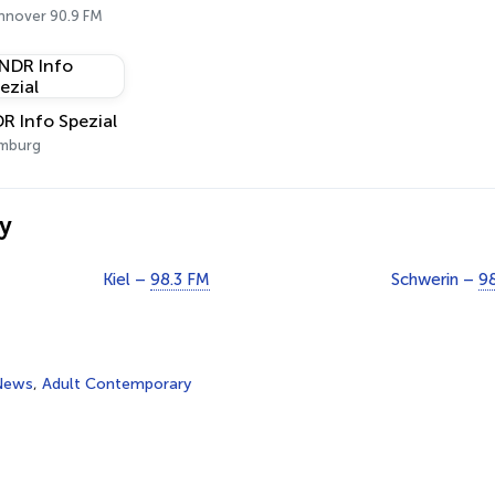
nnover 90.9 FM
R Info Spezial
mburg
y
Kiel –
98.3 FM
Schwerin –
9
News
,
Adult Contemporary