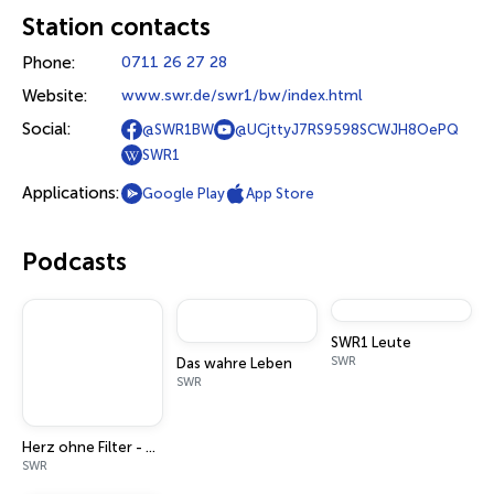
Station contacts
Phone:
0711 26 27 28
Website:
www.swr.de/swr1/bw/index.html
Social:
@SWR1BW
@UCjttyJ7RS9598SCWJH8OePQ
SWR1
Applications:
Google Play
App Store
Podcasts
SWR1 Leute
SWR
Das wahre Leben
SWR
Herz ohne Filter - Der Podcast über Liebe, Beziehung und alles dazwischen
SWR