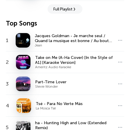
Full Playlist
Top Songs
Jacques Goldman - Je marche seul /
1
Quand la musique est bonne / Au bout
de mes rêves / Encore un matin (Live En
Jean
public 1986)
Take on Me (A-Ha Cover) [In the Style of
2
A1] [Karaoke Version]
Ameritz Audio Karaoke
Part-Time Lover
3
Stevie Wonder
Tsé - Para No Verte Más
4
La Mosca Tsé
ha - Hunting High and Low (Extended
5
Remix)