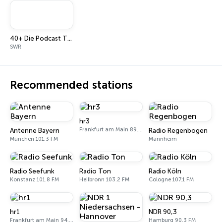
40+ Die Podcast Therapie
SWR
Recommended stations
hr3
Frankfurt am Main 89.3 FM
Antenne Bayern
Radio Regenbogen
München 101.3 FM
Mannheim
Radio Seefunk
Radio Ton
Radio Köln
Konstanz 101.8 FM
Heilbronn 103.2 FM
Cologne 107.1 FM
hr1
NDR 90,3
Frankfurt am Main 94.4 FM
Hamburg 90.3 FM