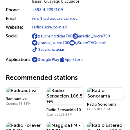
Isaías, Guayaquil, Ecuador
Phone:
+593 4 2292109
Email:
info@radiosucre.com.ec
Website:
radiosucre.com.ec
Social:
@sucre.noticias700
@radio_sucre700
@radio_sucre700
@SucreTVOnline1
@sucrenoticias
Applications:
Google Play
App Store
Recommended stations
Radioactiva
Cuenca 88.5 FM
Radio Sonorama
Quito 103.7 FM
Radio Sensación 106.5 FM
Cuenca 106.5 FM