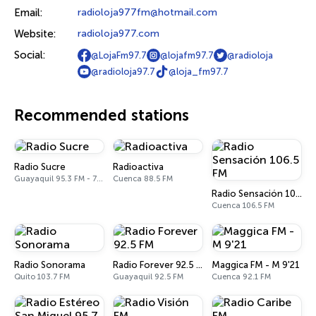
Email:
radioloja977fm@hotmail.com
Website:
radioloja977.com
Social:
@LojaFm97.7
@lojafm97.7
@radioloja
@radioloja97.7
@loja_fm97.7
Recommended stations
Radio Sucre
Radioactiva
Guayaquil 95.3 FM - 700 AM
Cuenca 88.5 FM
Radio Sensación 106.5 FM
Cuenca 106.5 FM
Radio Sonorama
Radio Forever 92.5 FM
Maggica FM - M 9'21
Quito 103.7 FM
Guayaquil 92.5 FM
Cuenca 92.1 FM