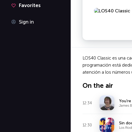
Favorites
Sign in
LOS40 Classic es una ca
programación está dedica
atención a los números 
On the air
You're
12:34
James B
Sin d
12:30
Los Rod