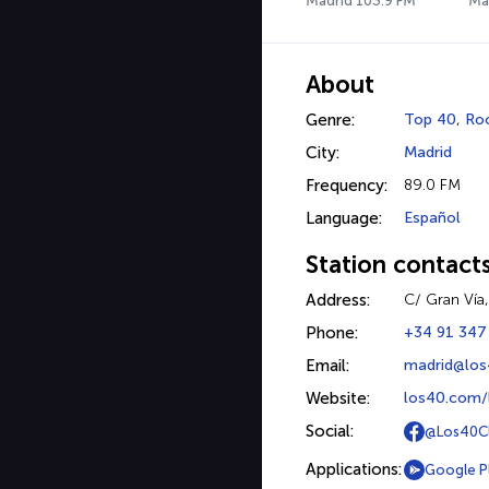
Madrid 103.9 FM
Ma
About
Genre:
Top 40
,
Ro
City:
Madrid
Frequency:
89.0 FM
Language:
Español
Station contact
Address:
C/ Gran Vía,
Phone:
+34 91 347
Email:
madrid@los
Website:
los40.com/
Social:
@Los40Cla
Applications:
Google P