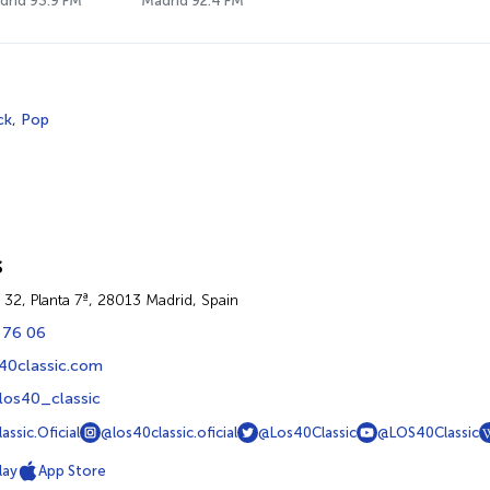
drid 93.9 FM
Madrid 92.4 FM
ck
,
Pop
s
 32, Planta 7ª, 28013 Madrid, Spain
 76 06
40classic.com
los40_classic
ssic.Oficial
@los40classic.oficial
@Los40Classic
@LOS40Classic
lay
App Store