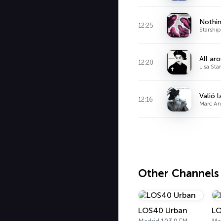
Nothin
12:25
Starship
All ar
12:20
Lisa Sta
Valió 
12:16
Marc An
Other Channels
LOS40 Urban
L