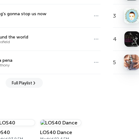
g's gonna stop us now
3
ound the world
4
nsfield
la pena
5
thony
Full Playlist
OS40
LOS40 Dance