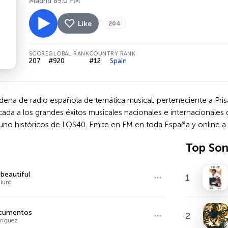
Madrid 89.0 FM
Like
204
SCORE
GLOBAL RANK
COUNTRY RANK
207
#920
#12
Spain
dena de radio española de temática musical, perteneciente a Pris
da a los grandes éxitos musicales nacionales e internacionales d
uno históricos de LOS40. Emite en FM en toda España y online a 
Top So
 beautiful
1
lunt
ocumentos
2
ríguez