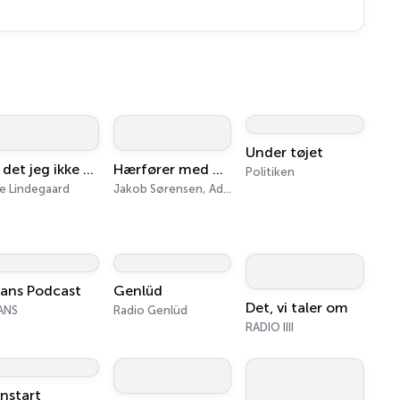
Under tøjet
Alt det jeg ikke ved
Hærfører med Adam Holm
Politiken
ie Lindegaard
Jakob Sørensen, Adam Holm
nans Podcast
Genlüd
Det, vi taler om
ANS
Radio Genlüd
RADIO IIII
nstart