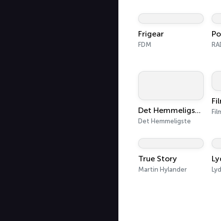
Frigear
Po
FDM
RAD
Det Hemmeligste Af Det Hemmelige
Fi
Det Hemmeligste
True Story
Ly
Martin Hylander
Ly