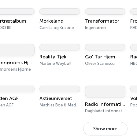
rtrætalbum
Mørkeland
Transformator
Fr
IO IIII
Camilla og Kristine
Ingeniøren
RADI
Reality Tjek
Go' Tur Hjem
Ra
Filmnørdens Hjørne
Marlene Weybøll
Oliver Stanescu
HB
lmnørdens Hjørne
den AGF
Aktieuniverset
Vo
Radio Information
den AGF
Mathias Boe & Mads Christiansen
Dagbladet Information
Show more