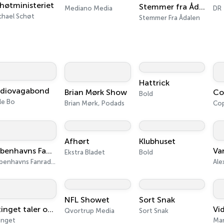
høtministeriet
Stemmer fra Ådalen
Mediano Media
DR
chael Schøt
Stemmer Fra Ådalen
Hattrick
diovagabond
Brian Mørk Show
Bold
le Bo
Brian Mørk, Podads
Afhørt
Klubhuset
Københavns Fanradio
Ekstra Bladet
Bold
Københavns Fanradio
NFL Showet
Sort Snak
Altinget taler om Europa
Qvortrup Media
Sort Snak
inget