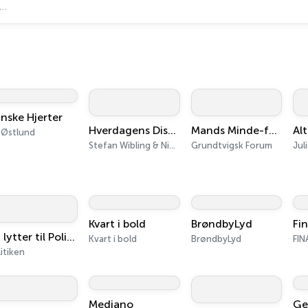
nske Hjerter
Hverdagens Diskussioner
Mands Minde-foredrag
 Østlund
Stefan Wibling & Niclas Vingaard
Grundtvigsk Forum
Jul
Kvart i bold
BrøndbyLyd
Fi
Du lytter til Politiken
Kvart i bold
BrøndbyLyd
FIN
itiken
Mediano
Ge