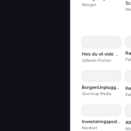
Sc
Altinget
Mi
Ra
Hvis du vil vide mere
Pal
Jyllands-Posten
BorgenUnplugged
Qvortrup Media
Investeringspodcasten
Nordnet
Alt