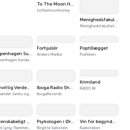
To The Moon Honey Podcast
tothemoonhoney
Menighedsfakultetet - Gæsteforelæsninger mv.
Menighedsfakultetet
Forhjulslir
Poptillægget
Copenhagen Sundays
Anders Mielke
Politiken
Copenhagen Sundays
Krimiland
Vanvittig Verdenshistorie
Iboga Radio Show
RADIO IIII
Alexander Janku og Peter Løhde
IbogaRecords
Videnskabeligt Udfordret
Psykologen i Øret
Vin for begyndere
Mark Lyng, Flemming Damgaard, Nikolaj V. Hansen
Birgitte Sølvstein
Radioteket