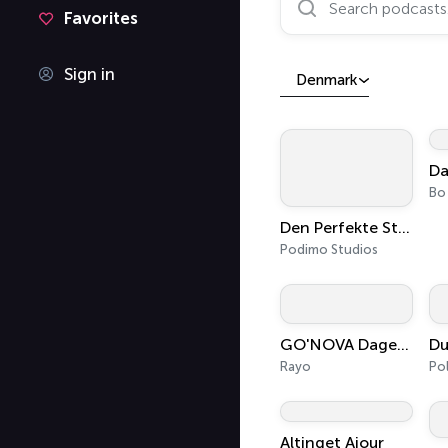
Favorites
Sign in
Denmark
Da
Bo
Den Perfekte Storm - Den store samtale om AI
Podimo Studios
GO'NOVA Dagens Udvalgte
Rayo
Pol
Altinget Ajour