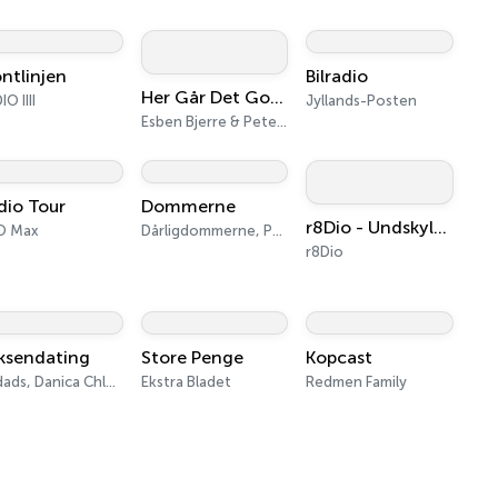
ontlinjen
Bilradio
Her Går Det Godt
O IIII
Jyllands-Posten
Esben Bjerre & Peter Falktoft
dio Tour
Dommerne
r8Dio - Undskyld vi roder
O Max
Dårligdommerne, Podads
r8Dio
ksendating
Store Penge
Kopcast
Podads, Danica Chloe
Ekstra Bladet
Redmen Family