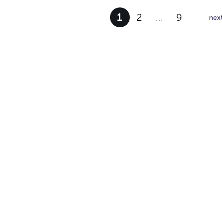
1
2
…
9
nex