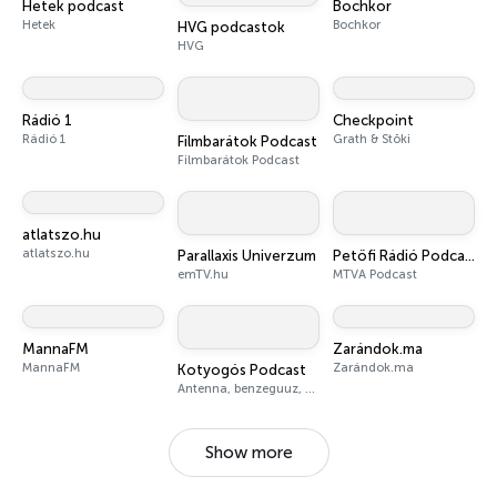
Hetek podcast
Bochkor
Hetek
Bochkor
HVG podcastok
HVG
Rádió 1
Checkpoint
Rádió 1
Grath & Stöki
Filmbarátok Podcast
Filmbarátok Podcast
atlatszo.hu
atlatszo.hu
Parallaxis Univerzum
Petőfi Rádió Podcast
emTV.hu
MTVA Podcast
MannaFM
Zarándok.ma
MannaFM
Zarándok.ma
Kotyogós Podcast
Antenna, benzeguuz, who_is_g
Show more