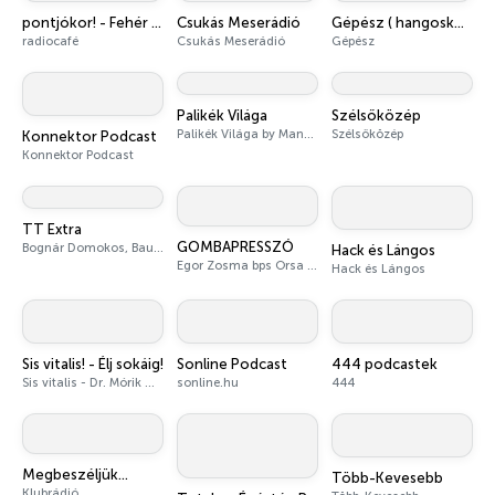
pontjókor! - Fehér Mariannal
Csukás Meserádió
Gépész ( hangoskönyv )
radiocafé
Csukás Meserádió
Gépész
Palikék Világa
Szélsőközép
Palikék Világa by Manna
Szélsőközép
Konnektor Podcast
Konnektor Podcast
TT Extra
GOMBAPRESSZÓ
Bognár Domokos, Baumstark Tibor, Haraszti Ádám
Hack és Lángos
Egor Zosma bps Orsa Gomez
Hack és Lángos
Sis vitalis! - Élj sokáig!
Sonline Podcast
444 podcastek
Sis vitalis - Dr. Mórik Gyula
sonline.hu
444
Megbeszéljük...
Több-Kevesebb
Klubrádió