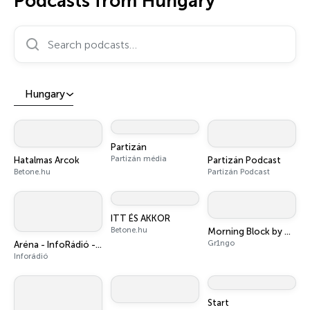
Podcasts from Hungary
Search podcasts…
Hungary
Partizán
Partizán média
Hatalmas Arcok
Partizán Podcast
Betone.hu
Partizán Podcast
ITT ÉS AKKOR
Betone.hu
Morning Block by Gr1ngo
Gr1ngo
Aréna - InfoRádió - Infostart.hu
Inforádió
Start