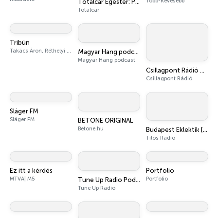
Több-Kevesebb
Totalcar Égéstér: Podcast autókról
Totalcar
Tribün
Takács Áron, Réthelyi Balázs
Magyar Hang podcastok
Magyar Hang podcast
Csillagpont Rádió Miskolc - Egészség- és sportrádió
Csillagpont Rádió
Sláger FM
Sláger FM
BETONE ORIGINAL
Betone.hu
Budapest Eklektik [Tilos Rádió podcast]
Tilos Rádió
Ez itt a kérdés
Portfolio
MTVA| M5
Portfolio
Tune Up Radio Podcast
Tune Up Radio