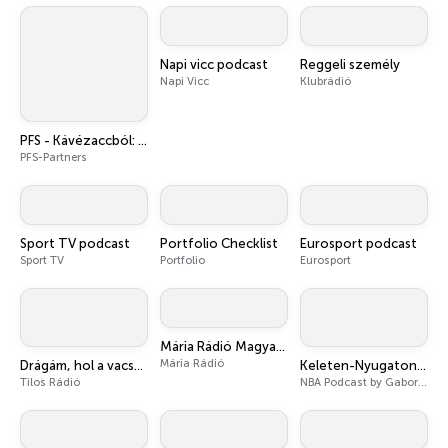
Napi vicc podcast
Reggeli személy
Napi Vicc
Klubrádió
PFS - Kávézaccból: Aktuális gazdasági témák érthetően
PFS-Partners
Sport TV podcast
Portfolio Checklist
Eurosport podcast
Sport TV
Portfolio
Eurosport
Mária Rádió Magyarország
Mária Rádió
Drágám, hol a vacsorám? [Tilos Rádió podcast]
Keleten-Nyugaton Podcast
Tilos Rádió
NBA Podcast by Gabor Redai and Zoltan Zukaly