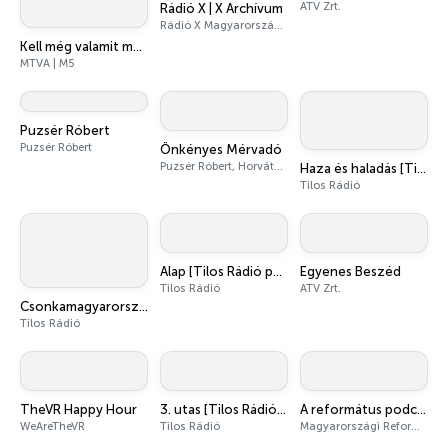
ATV Zrt.
Rádió X | X Archívum
Rádió X Magyarország | radiox.online
Kell még valamit mondanom, Ildikó?
MTVA | M5
Puzsér Róbert
Puzsér Róbert
Önkényes Mérvadó
Puzsér Róbert, Horváth Oszkár
Haza és haladás [Tilos Rádió podcast]
Tilos Rádió
Alap [Tilos Rádió podcast]
Egyenes Beszéd
Tilos Rádió
ATV Zrt.
Csonkamagyarország [Tilos Rádió podcast]
Tilos Rádió
TheVR Happy Hour
3. utas [Tilos Rádió podcast]
A református podcast
WeAreTheVR
Tilos Rádió
Magyarországi Református Egyház