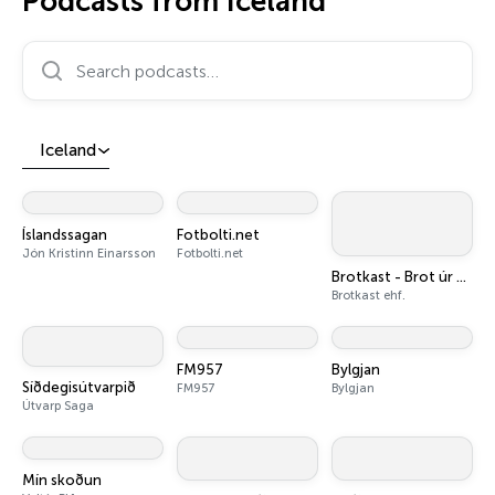
Podcasts from Iceland
Search podcasts…
Iceland
Íslandssagan
Fotbolti.net
Jón Kristinn Einarsson
Fotbolti.net
Brotkast - Brot úr þáttum og opnir þættir
Brotkast ehf.
FM957
Bylgjan
Síðdegisútvarpið
FM957
Bylgjan
Útvarp Saga
Mín skoðun