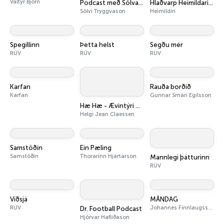
Valtýr Björn
Podcast með Sölva Tryggva
Hlaðvarp Heimildarinnar
Sölvi Tryggvason
Heimildin
Spegillinn
Þetta helst
Segðu mér
RÚV
RÚV
RÚV
Karfan
Rauða borðið
Karfan
Gunnar Smári Egilsson
Hæ Hæ - Ævintýri Helga og Hjálmars
Helgi Jean Claessen
Samstöðin
Ein Pæling
Samstöðin
Thorarinn Hjartarson
Mannlegi þátturinn
RÚV
Víðsjá
MÅNDAG
RÚV
Johannes Finnlaugsson, Petrina Solange, Armann Hreinsson
Dr. Football Podcast
Hjörvar Hafliðason