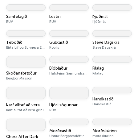
Samfélagið
Lestin
Þjóðmál
RÚV
RÚV
Þjóðmál
Teboðið
Gullkastið
Steve Dagskrá
Birta Líf og Sunneva Einars
Kop.is
Steve Dagskrá
Bíóblaður
Fílalag
Skoðanabræður
Hafsteinn Sæmundsson
Fílalag
Bergþór Másson
Handkastið
Handkastið
Þarf alltaf að vera grín?
Í ljósi sögunnar
Þarf alltaf að vera grín?
RÚV
Morðcastið
Morðskúrinn
Unnur Borgþórsdóttir
mordskurinn
Chess After Dark