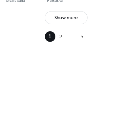
Útvarp Saga
HeilsuErla
Show more
1
2
…
5