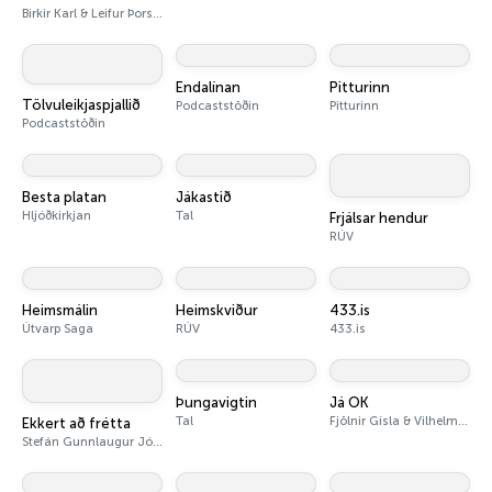
Birkir Karl & Leifur Þorsteinsson
Endalínan
Pitturinn
Tölvuleikjaspjallið
Podcaststöðin
Pitturinn
Podcaststöðin
Besta platan
Jákastið
Hljóðkirkjan
Tal
Frjálsar hendur
RÚV
Heimsmálin
Heimskviður
433.is
Útvarp Saga
RÚV
433.is
Þungavigtin
Já OK
Tal
Fjölnir Gísla & Vilhelm Neto
Ekkert að frétta
Stefán Gunnlaugur Jónsson