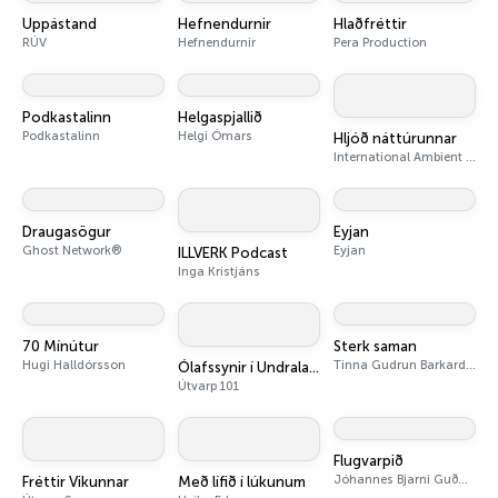
Uppástand
Hefnendurnir
Hlaðfréttir
RÚV
Hefnendurnir
Pera Production
Podkastalinn
Helgaspjallið
Podkastalinn
Helgi Ómars
Hljóð náttúrunnar
International Ambient Sounds
Draugasögur
Eyjan
Ghost Network®
Eyjan
ILLVERK Podcast
Inga Kristjáns
70 Mínútur
Sterk saman
Hugi Halldórsson
Tinna Gudrun Barkardottir
Ólafssynir í Undralandi
Útvarp 101
Flugvarpið
Jóhannes Bjarni Guðmundsson
Fréttir Vikunnar
Með lífið í lúkunum