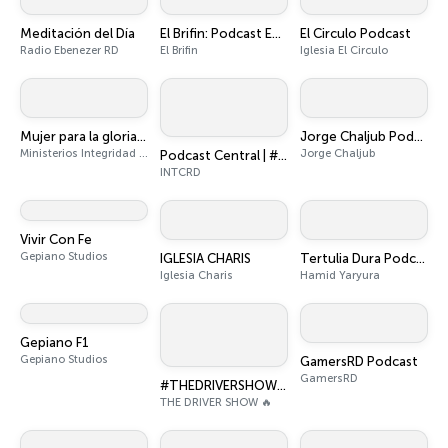
Meditación del Día
El Brifin: Podcast Edition
El Circulo Podcast
Radio Ebenezer RD
El Brifin
Iglesia El Circulo
Mujer para la gloria de Dios
Jorge Chaljub Podcast
Ministerios Integridad y Sabiduría
Jorge Chaljub
Podcast Central | #INTCRD
INTCRD
Vivir Con Fe
Gepiano Studios
IGLESIA CHARIS
Tertulia Dura Podcast
Iglesia Charis
Hamid Yaryura
Gepiano F1
Gepiano Studios
GamersRD Podcast
GamersRD
#THEDRIVERSHOW 🏎️
THE DRIVER SHOW 🔥