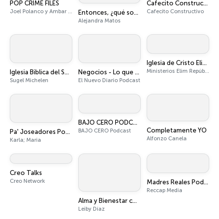
POP CRIME FILES
Cafecito Constructivo
Joel Polanco y Ambar Maceo
Cafecito Constructivo
Entonces, ¿qué somos? By Resiliencia Vital
Alejandra Matos
Iglesia de Cristo Elim RD
Ministerios Elim República Dominicana
Iglesia Biblica del Señor Jesucristo
Negocios - Lo que no te cuentan.
Sugel Michelen
El Nuevo Diario Podcast
BAJO CERO PODCAST
Completamente YO
BAJO CERO Podcast
Pa' Joseadores Podcast
Alfonzo Canela
Karla; Maria
Creo Talks
Creo Network
Madres Reales Podcast
Reccap Media
Alma y Bienestar con la Psicóloga Leiby Díaz
Leiby Díaz