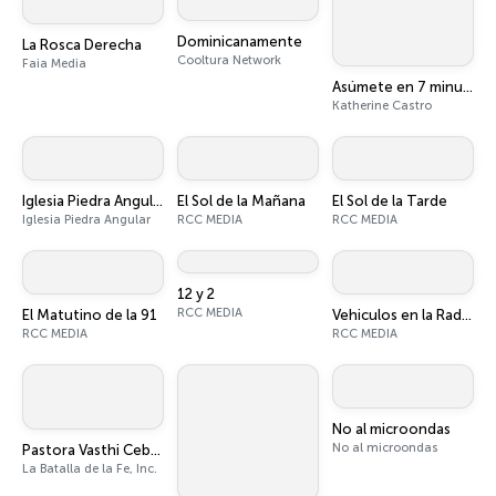
Dominicanamente
La Rosca Derecha
Cooltura Network
Faia Media
Asúmete en 7 minutos: Tu refugio diario para volver a ti.
Katherine Castro
Iglesia Piedra Angular
El Sol de la Mañana
El Sol de la Tarde
Iglesia Piedra Angular
RCC MEDIA
RCC MEDIA
12 y 2
RCC MEDIA
El Matutino de la 91
Vehiculos en la Radio
RCC MEDIA
RCC MEDIA
No al microondas
No al microondas
Pastora Vasthi Ceballo de Molina
La Batalla de la Fe, Inc.