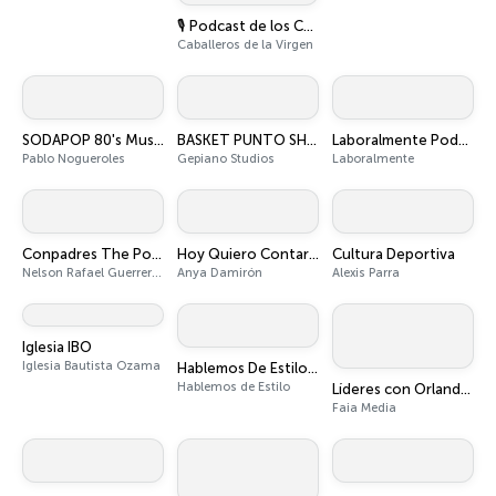
🎙️ Podcast de los Caballeros | Heraldos del Evangelio - Caballeros de la Virgen
Caballeros de la Virgen
SODAPOP 80's Music & Oldies
BASKET PUNTO SHOW
Laboralmente Podcast
Pablo Nogueroles
Gepiano Studios
Laboralmente
Conpadres The Podcast
Hoy Quiero Contarles
Cultura Deportiva
Nelson Rafael Guerrero y Enrique Quailey
Anya Damirón
Alexis Parra
Iglesia IBO
Iglesia Bautista Ozama
Hablemos De Estilo Podcast
Hablemos de Estilo
Líderes con Orlando Jorge Villegas
Faia Media