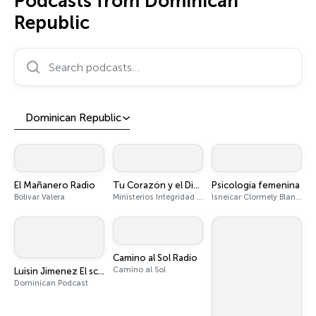
Podcasts from Dominican
Republic
Search podcasts…
Dominican Republic
El Mañanero Radio
Tu Corazón y el Dinero
Psicología femenina
Bolivar Valera
Ministerios Integridad & Sabiduría
Isneicar Clormely Blanco Perez
Camino al Sol Radio
Camino al Sol
Luisin Jimenez El scouting Report
Dominican Podcast