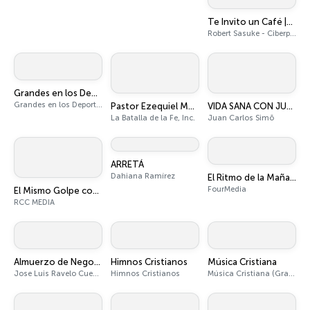
Te Invito un Café |- Desarrollo Personal, Autoayuda, Mente, Dudas, Inspiracion en Dosis Diaria
Robert Sasuke - Ciberpsicólogo y Experto en Crecimiento Personal
Grandes en los Deportes
Grandes en los Deportes
Pastor Ezequiel Molina Rosario
VIDA SANA CON JUAN CARLOS SIMŌ®
La Batalla de la Fe, Inc.
Juan Carlos Simō
ARRETÁ
Dahiana Ramírez
El Ritmo de la Mañana
FourMedia
El Mismo Golpe con Jochy
RCC MEDIA
Almuerzo de Negocios
Himnos Cristianos
Música Cristiana
Jose Luis Ravelo Cuesta
Himnos Cristianos
Música Cristiana (Gratis)