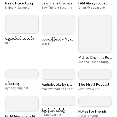
Naing Htike Aung
Saw Thiha & Susanna Min
I AM Always Loved
Naing Htike Aung
Saw Thiha & Susanna Min
Chan Myae Lin Latt
နေ့လယ်ခင်းသတင်း
စာဖတ်ပြမယ် - Myanmar Audiobook
RFA
Win Ei
Mahasi Dhamma Podcast - မဟာစည်တရားတော်များ
Buddha Sasana Nuggaha Organization
ရင်အေးရာ
Audiobooks by Ei Mya
The Mratt Podcast
Aye Say Original
May my reading lifts your spirits!
Mratt Kyaw Thu
နိဗ္ဗာန်လမ်းဆီသို့
Notes For Friends
Padamyar FM
Notes4Friends
Build Myanmar - Media