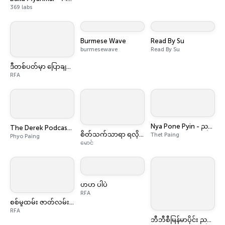
369 labs
Burmese Wave
Read By Su
burmesewave
Read By Su
ဒီတစ်ပတ်မှာ ပြောချင်စရာ
RFA
Nya Pone Pyin - ညပုံပြင်
The Derek Podcast by Dr. Phyo Paing
စိတ်သက်သာရာ ရလိုရငြားပေါ့
Thet Paing
Phyo Paing
မောင်
ဟဟ ပါပဲ
RFA
စစ်မှုထမ်း ဇာတ်လမ်းများ
RFA
ဘီဘီစီမြန်မာပိုင်း ညနေခင်းသတင်းအစီအစဉ်