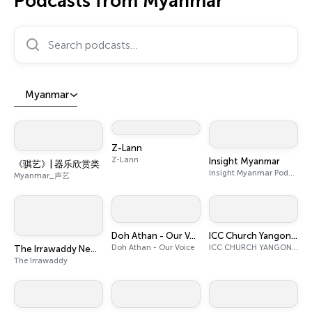
Podcasts from Myanmar
Search podcasts…
Myanmar
Z-Lann
Z-Lann
Insight Myanmar
《骐艺》| 器乐欣赏类
Insight Myanmar Podcast
Myanmar_声艺
Doh Athan - Our Voice
ICC Church Yangon/Myanmar
Doh Athan - Our Voice
ICC CHURCH YANGON/MYANMAR
The Irrawaddy Newscast - Burmese Edition
The Irrawaddy