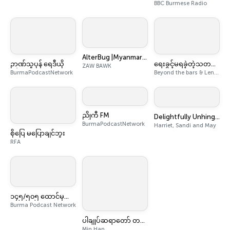
BBC Burmese Radio
AlterBug |Myanmar Songs Podcast|
ဉာဏ်သူပုန် ရေဒီယို
ရေးခွင့်မရခဲ့တဲ့သတင်းများ
ZAW BAWK
BurmaPodcastNetwork
Beyond the bars & Lens: Podcast By Min Nyo
ညိုကီ FM
Delightfully Unhinged
BurmaPodcastNetwork
Harriet, Sandi and May
စိုပြေ မပြောချင်ဘူး
RFA
၁၄၅/၅၀၅ ထောင်မှတ်စု
Burma Podcast Network
ပါချုပ်ဆရာတော် တရားများ
Min Han