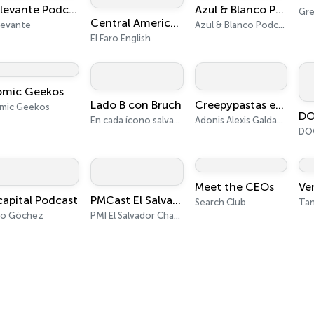
Relevante Podcast
Azul & Blanco Podcast
Gre
Central America in Minutes
levante
Azul & Blanco Podcast
El Faro English
mic Geekos
Lado B con Bruch
Creepypastas en español
mic Geekos
En cada ícono salvadoreño hay un ser humano por descubrir
Adonis Alexis Galdamez Tobar
Meet the CEOs
Ve
capital Podcast
PMCast El Salvador
Search Club
co Góchez
PMI El Salvador Chapter