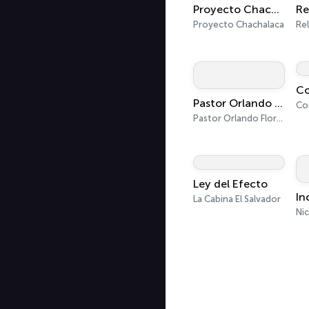
Proyecto Chachalaca
Proyecto Chachalaca
Re
Co
Pastor Orlando Flores
Co
Pastor Orlando Flores
Ley del Efecto
In
La Cabina El Salvador
Ni