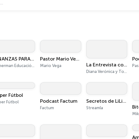
FINANZAS PARA TODOS
Pastor Mario Vega
Po
La Entrevista con Diana Verónica y Tony
Fisherman Educación Financiera
Mario Vega
Pas
Diana Verónica y Tony
per Fútbol
Podcast Factum
Secretos de LiLi Coach
per Fútbol
Factum
Streamla
Mik
Am