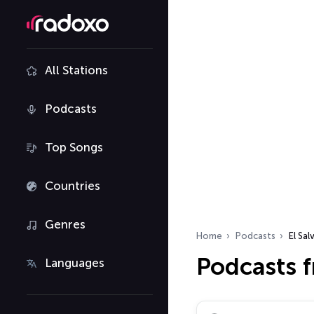
All Stations
Podcasts
Top Songs
Countries
Genres
Home
Podcasts
El Sal
Podcasts f
Languages
Search podcasts…