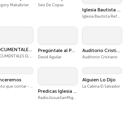
gory Makalister
Seis De Copas
Iglesia Bautista Reformada Gracia y Verdad
Iglesia Bautista Reformada...
DOCUMENTALES EL SALVADOR
Pregúntale al Pastor - El podcast
Auditorio Cristiano Predicas
DOCUMENTALES EL SALVADOR
David Aguilar
Auditorio Cristiano
nceremos
Alguien Lo Dijo
Tanto que contar - Ibero 90.9 - Casa centroamérica
La Cabina El Salvador
Predicas Iglesia Josué Podcast: Palabra de Vida
RadioJosueSanMiguel