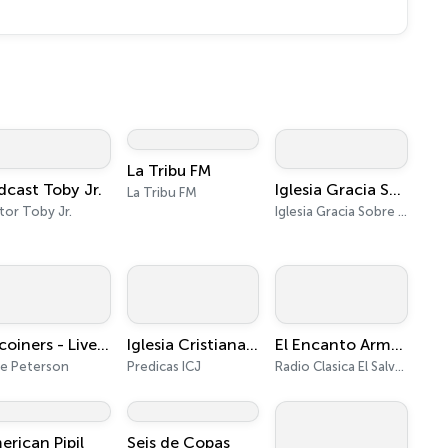
La Tribu FM
dcast Toby Jr.
Iglesia Gracia Sobre Gracia
La Tribu FM
tor Toby Jr.
Iglesia Gracia Sobre Gracia
Bitcoiners - Live From Bitcoin Beach
Iglesia Cristiana Josué - Predicas
El Encanto Armonico de la Musica
e Peterson
Predicas ICJ
Radio Clasica El Salvador
erican Pipil
Seis de Copas