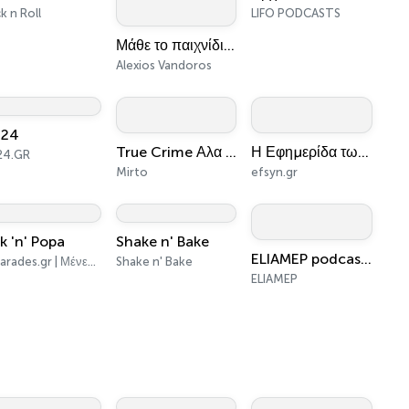
k n Roll
LIFO PODCASTS
Μάθε το παιχνίδι του χρήματος | Game of Money
Alexios Vandoros
24
True Crime Αλα Ελληνικά
Η Εφημερίδα των Συντακτών
24.GR
Mirto
efsyn.gr
k 'n' Popa
Shake n' Bake
ELIAMEP podcasts
Betarades.gr | Μένεγος - Καραμάνης
Shake n' Bake
ELIAMEP