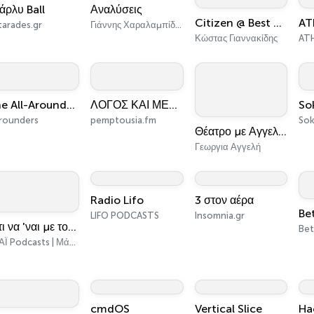
άρλυ Ball
Αναλύσεις
Citizen @ Best 92.6
tarades.gr
Γιάννης Χαραλαμπίδης
Κώστας Γιαννακίδης
AT
The All-Arounders
ΛΟΓΟΣ ΚΑΙ ΜΕΛΟΣ
rounders
pemptousia.fm
Sok
Θέατρο με Αγγελή Γεωργία, ραδιοφωνικά θεατρικά έργα
Γεωργια Αγγελή
Radio Lifo
3 στον αέρα
LIFO PODCASTS
Insomnia.gr
Ό,τι να 'ναι με τον Μάνο Βουλαρίνο
Bet
ΣΚΑΪ Podcasts | Μάνος Βουλαρίνος
cmdOS
Vertical Slice
Ha