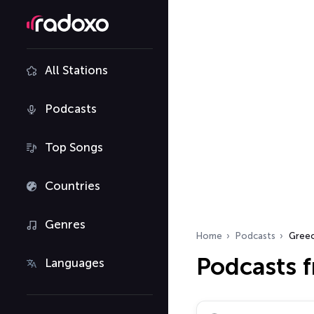
All Stations
Podcasts
Top Songs
Countries
Genres
Home
Podcasts
Gree
Podcasts 
Languages
Search podcasts…