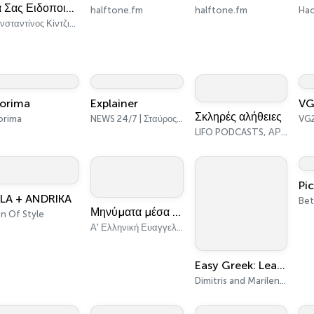
Θα Σας Ειδοποιήσουμε
halftone.fm
halftone.fm
Hac
Κωνσταντίνος Κίντζιος - Σπύρος Ανδριανός
torima
Explainer
VG
Σκληρές αλήθειες
orima
NEWS 24/7 | Σταύρος Διοσκουρίδης
VG
LIFO PODCASTS, ΑΡΗΣ ΔΗΜΟΚΙΔΗΣ
Pic
LA + ANDRIKA
Μηνύματα μέσα απ' την Αγία Γραφή
n Of Style
Α' Ελληνική Ευαγγελική Εκκλησία
Easy Greek: Learn Greek with authentic conversations | Μάθετε ελληνικά με αυθεντικούς διαλόγ
Dimitris and Marilena from Easy Greek