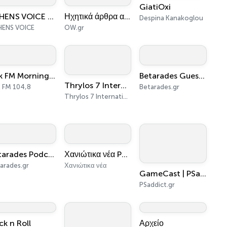
GiatiOxi
ATHENS VOICE Podcast
Ηχητικά άρθρα από το OW.gr
Despina Kanakoglou
HENS VOICE
OW.gr
Sok FM Morning Show
Betarades Guests & Lives
Thrylos 7 International Podcast
 FM 104,8
Betarades.gr
Thrylos 7 International
Betarades Podcast
Χανιώτικα νέα Podcast
arades.gr
Χανιώτικα νέα
GameCast | PSaddicts’ PlayStation Podcast
PSaddict.gr
ck n Roll
Αρχείο