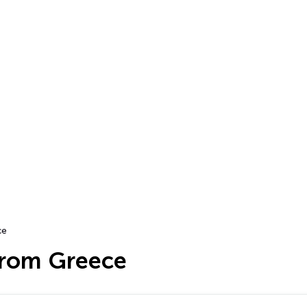
ce
from Greece