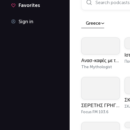
Favorites
Sign in
Greece
Ανασ-καφές με τον Κων/νο Λουκόπουλο
Πα
The Mythologist
ΣΕΡΕΤΗΣ ΓΡΗΓΟΡΙΟΣ - ΚΟΝΤΡΑ ΣΤΟ ΣΥΣΤΗΜΑ
Focus FM 103.6