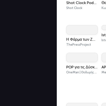
Shot Clock Podcast
Shot Clock
Is
Η Φάρμα των Ζώων
Ist
ThePressProject
POP για τις Δύσκολες Ώρες
AP
OneMan | Θοδωρής Δημητρόπουλος - Ιωσηφίνα Γριβέα
Me