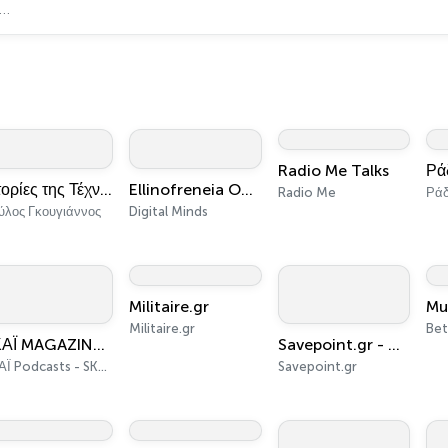
Radio Me Talks
Ρά
Ιστορίες της Τέχνης
Ellinofreneia Official
Radio Me
Ράδ
ύλος Γκουγιάννος
Digital Minds
Militaire.gr
Mu
Militaire.gr
ΣΚΑΪ MAGAZINO PODCAST
Savepoint.gr - Gaming από όλες τις εποχές.
ΣΚΑΪ Podcasts - SKAI podcasts
Savepoint.gr