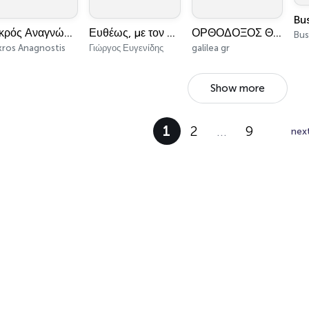
Bu
Μικρός Αναγνώστης
Ευθέως, με τον Γιώργο Ευγενίδη
ΟΡΘΟΔΟΞΟΣ ΘΕΙΟΣ ΛΟΓΟΣ
kros Anagnostis
Γιώργος Ευγενίδης
galilea gr
Show more
1
2
…
9
nex