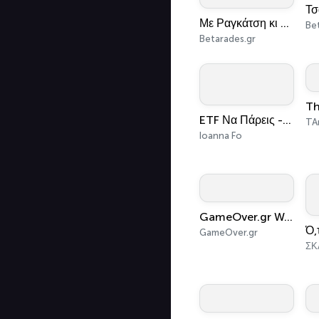
Τσ
Με Ραγκάτση κι ό,τι Κάτσει!
Be
Betarades.gr
ETF Να Πάρεις - Με Την Ioanna Fo
TA
Ioanna Fo
GameOver.gr Webcast
GameOver.gr