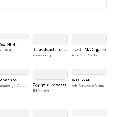
διο 98.4
Τα podcasts του Newshub.gr
ΤΟ ΒΗΜΑ Σήμερα
ιο 98.4
newshub.gr
Alter Ego Media
chachos
INFOWAR
Άχρηστο Podcast
Betarades.gr | Αντύπας - Δεσύλλας
Aris Chatzistefanou
Bill Kateris