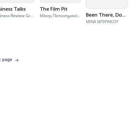
siness Talks
The Film Pit
Been There, Done That
Business Review Greece
Μάκης Παπασημακόπουλος, Αχιλλέας Χαρμπίλας, Στέλιος Καρακάσης
ΜΙΝΑ ΜΠΙΡΑΚΟΥ
t page