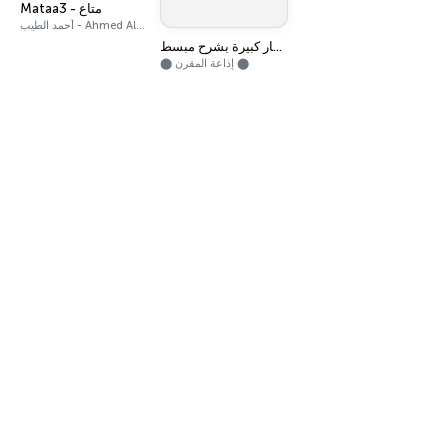
Mataa3 - متاع
أحمد الطيب - Ahmed AlTaip
كتاب السياسة - أفكار كبيرة بشرح مبسط
⬤ إذاعة المقرن ⬤