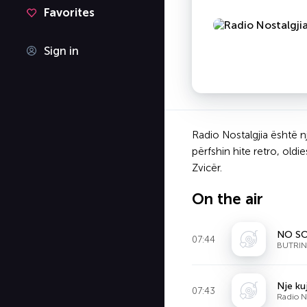
Favorites
Sign in
Radio Nostalgjia është 
përfshin hite retro, old
Zvicër.
On the air
NO SO
07:44
BUTRIN
Nje ku
07:43
Radio N