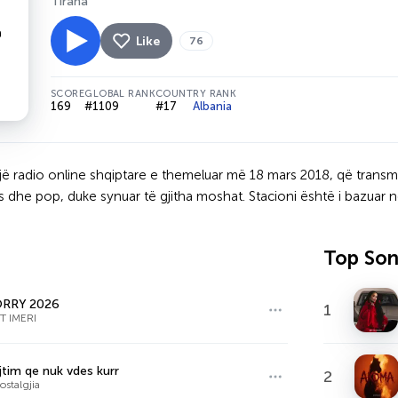
Tirana
Like
76
SCORE
GLOBAL RANK
COUNTRY RANK
169
#1109
#17
Albania
një radio online shqiptare e themeluar më 18 mars 2018, që tra
ies dhe pop, duke synuar të gjitha moshat. Stacioni është i bazua
Top So
RRY 2026
1
T IMERI
jtim qe nuk vdes kurr
2
ostalgjia