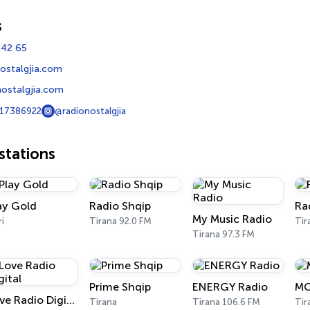
s
 42 65
ostalgjia.com
ostalgjia.com
17386922
@radionostalgjia
tations
ay Gold
Radio Shqip
Ra
My Music Radio
ri
Tirana 92.0 FM
Tir
Tirana 97.3 FM
Prime Shqip
ENERGY Radio
MC
Love Radio Digital
Tirana
Tirana 106.6 FM
Tir