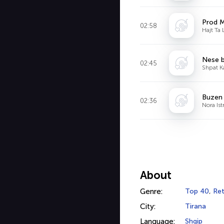
Prod M
02:58
Hajt Ta
Nese 
02:45
Shpat K
Buzen 
02:36
Nora Istr
About
Genre:
Top 40
,
Re
City:
Tirana
Language:
Shqip