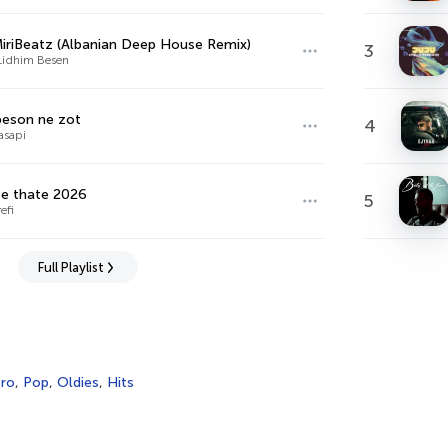
iriBeatz (Albanian Deep House Remix)
3
 Lidhim Besen
beson ne zot
4
asapi
e thate 2026
5
efi
Full Playlist
tro
,
Pop
,
Oldies
,
Hits