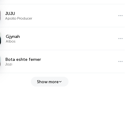
JUJU
Apollo Producer
Gjynah
Albos
Bota eshte femer
Jozi
Show more