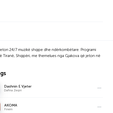
nsmeton 24/7 muzikë shqipe dhe ndërkombëtare. Programi
r në Tiranë, Shqipëri, me themelues nga Gjakova që jeton në
ngs
Dashnin E Vjeter
Dafina Zeqiri
AKOMA
Finem