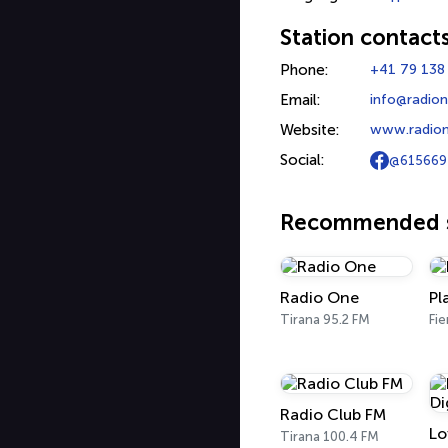
Station contact
Phone:
+41 79 138
Email:
info@radion
Website:
www.radion
Social:
@615669
Recommended s
Radio One
Pl
Tirana 95.2 FM
Fie
Radio Club FM
Tirana 100.4 FM