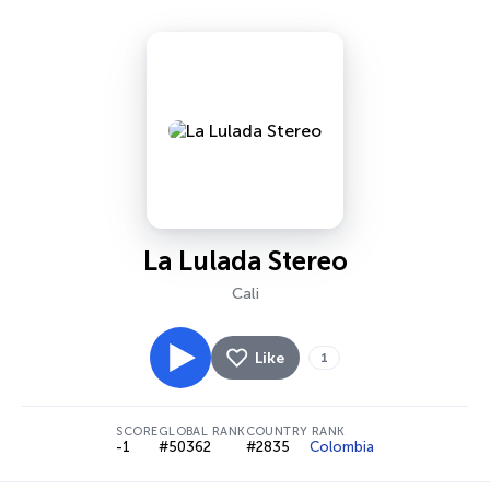
La Lulada Stereo
Cali
Like
1
SCORE
GLOBAL RANK
COUNTRY RANK
-1
#50362
#2835
Colombia