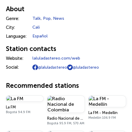
About
Genre:
Talk
,
Pop
,
News
City:
Cali
Language:
Español
Station contacts
Website:
laluladastereo.com/web
Social:
@laluladastereo
@luladastereo
Recommended stations
La FM
Bogotá 94.9 FM
La FM - Medellín
Medellín 106.9 FM
Radio Nacional de Colombia
Bogotá 95.9 FM, 570 AM