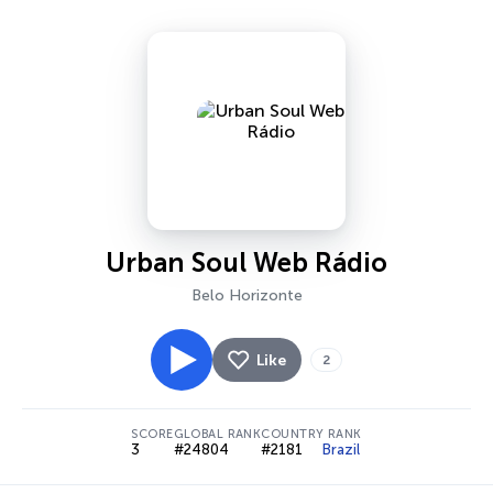
Urban Soul Web Rádio
Belo Horizonte
Like
2
SCORE
GLOBAL RANK
COUNTRY RANK
3
#24804
#2181
Brazil