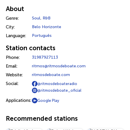
About
Genre:
Soul
,
R&B
City:
Belo Horizonte
Language:
Português
Station contacts
Phone:
31987927113
Email:
ritmos@ritmosdeboate.com
Website:
ritmosdeboate.com
Social:
@ritmosdeboateradio
@ritmosdeboate_oficial
Applications:
Google Play
Recommended stations