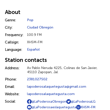
About
Genre:
Pop
City:
Ciudad Obregón
Frequency:
100.9 FM
Callsign:
XHSM-FM
Language:
Español
Station contacts
Address:
Av Pablo Neruda 4225, Colinas de San Javier,
45110 Zapopan, Jal.
Phone:
2381027502
Email:
lapoderosalaquetegusta@gmail.com
Website:
lapoderosalaquetegusta.com
Social:
@LaPoderosaObregon
@LaPoderosaLG
@LaPoderosaeslaquetegusta
XHSM-FM