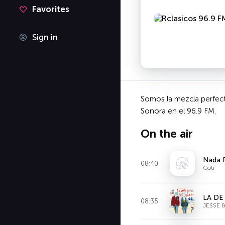
Favorites
Sign in
Somos la mezcla perfect
Sonora en el 96.9 FM.
On the air
Nada F
08:40
Coti
LA DE
08:35
JESSE 