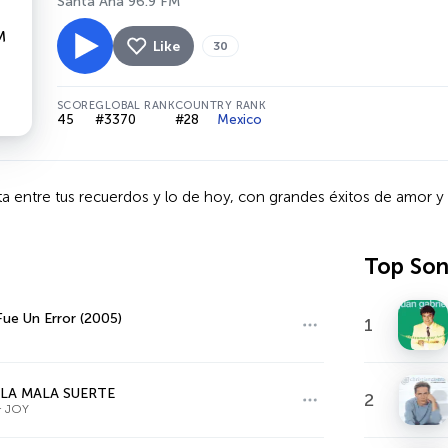
Santa Ana 96.9 FM
Like
30
SCORE
GLOBAL RANK
COUNTRY RANK
45
#3370
#28
Mexico
a entre tus recuerdos y lo de hoy, con grandes éxitos de amor 
Top So
ue Un Error (2005)
1
 LA MALA SUERTE
2
& JOY