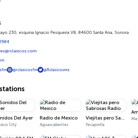
M
s
Mayo 230, esquina Ignacio Pesqueira V8, 84600 Santa Ana, Sonora
2984
eyes@rclasicos.com
om
osfm
@rclasicosfm
@Rclasicosmx
tations
Am
nidos Del Ayer
Radio de Mexico
Viejitas pero Sabrosas Radio
Mex
xico City
Aguascalientes
Yecapixtla