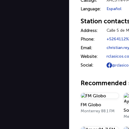
Callsign:
XHCSTN-F
Language:
Español
Station contact
Address:
Calle 5 de 
Phone:
+52641129
Email:
christian.r
Website:
rclasicos.c
Social:
@rclasic
Recommended s
FM Globo
So
Monterrey 88.1 FM
Me