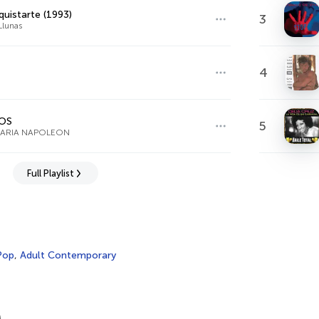
uistarte (1993)
3
Llunas
4
OS
5
MARIA NAPOLEON
Full Playlist
Pop
,
Adult Contemporary