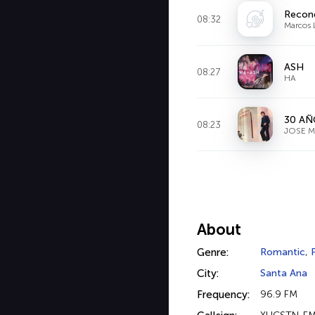
Reconq
08:32
Marcos 
ASH
08:27
HA
30 AÑ
08:23
JOSE 
About
Genre:
Romantic
,
City:
Santa Ana
Frequency:
96.9 FM