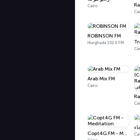
Cairo
Ca
ROBINSON FM
Hurghada 102.0 FM
Ca
Arab Mix FM
Cairo
Ca
جاء
Copt4G FM - Meditation
Ca