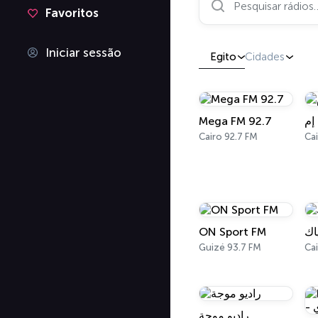
Favoritos
Iniciar sessão
Egito
Cidades
Mega FM 92.7
إم
Cairo 92.7 FM
Ca
ON Sport FM
اك
Guizé 93.7 FM
Ca
راديو موجة