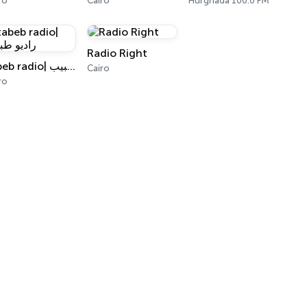
ro
Cairo
Hurghada 100.0 FM
Radio Right
tabeb radio| راديو طبيب
Cairo
ro