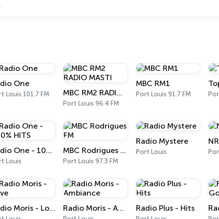
dio One
MBC RM1
To
MBC RM2 RADIO MASTI
t Louis 101.7 FM
Port Louis 91.7 FM
Port Louis 96.4 FM
Radio Mystere
NR
Radio One - 100% HITS
MBC Rodrigues FM
Port Louis
Por
t Louis
Port Louis 97.3 FM
Radio Moris - Love
Radio Moris - Ambiance
Radio Plus - Hits
Ra
t Louis
Port Louis
Port Louis
Por