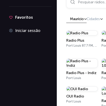
Favoritos
Maurício
Cidades
Iniciar sessão
Radio Plus
Ra
Port Louis 87.7 FM, 88.6 FM, 89.3 FM
Por
Radio Plus - Indiz
Port Louis
Por
OUI Radio
Port Louis
Por