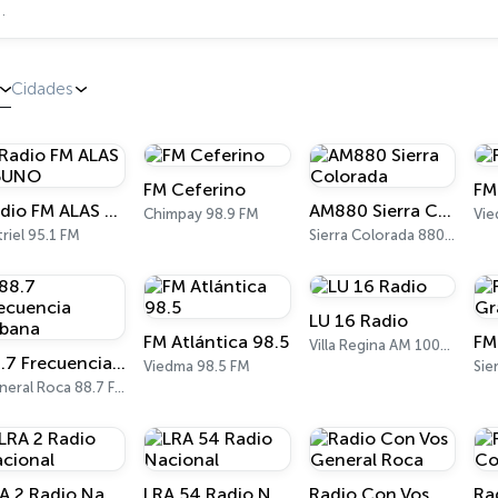
Cidades
FM Ceferino
FM
Radio FM ALAS 95UNO
AM880 Sierra Colorada
Chimpay 98.9 FM
Vie
riel 95.1 FM
Sierra Colorada 880 AM
LU 16 Radio
FM Atlántica 98.5
Villa Regina AM 1000 kHz - FM 92.7 MHz
88.7 Frecuencia Urbana
Viedma 98.5 FM
General Roca 88.7 FM
LRA 2 Radio Nacional
LRA 54 Radio Nacional
Radio Con Vos General Roca