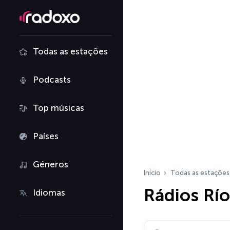
Todas as estações
Podcasts
Top músicas
Países
Géneros
Início
Todas as estações
Rádios Rí
Idiomas
Pesquisar rádios…