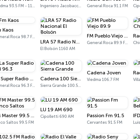
Viedma 93.5 FM - 1150 AM
Ingeniero Jacobacci 93.5 FM - 1370 AM
General Roca 91.1 FM
Cip
 Kaos
FM Pueblo Viejo 89.9
General Roca 98.7 FM
LRA 57 Radio Nacional El Bolsón
General Roca 89.9 FM
Chi
El Bolsón 1160 AM
Cadena Joven
Ra
La Super Radio FM 96.3
Cadena 100 Sierra Grande
Viedma 106.7 FM
Vil
General Roca 96.3 FM
Sierra Grande 100.5 FM
LU 19 AM 690
FM Master 99.5 Cinco Saltos
Passion Fm 91.5
Cipolletti 690 AM
co Saltos 99.5 FM
Cervantes 91.5 FM
Lui