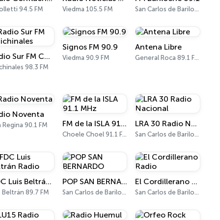
olletti 94.5 FM
Viedma 105.5 FM
San Carlos de Bariloche 89.1 FM
Signos FM 90.9
Antena Libre
Radio Sur FM Chichinales
Viedma 90.9 FM
General Roca 89.1 FM
chinales 98.3 FM
dio Noventa
FM de la ISLA 91.1 MHz
LRA 30 Radio Nacional
la Regina 90.1 FM
Choele Choel 91.1 FM
San Carlos de Bariloche 95.5 FM - 590 AM
IFDC Luis Beltrán Radio
POP SAN BERNARDO
El Cordillerano Radio
s Beltrán 89.7 FM
San Carlos de Bariloche 94.1 FM
San Carlos de Bariloche 93.7 FM