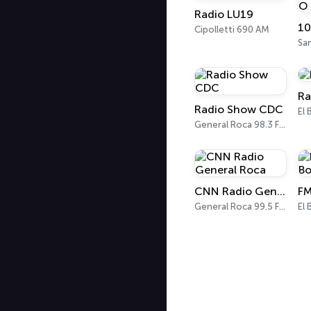
Radio LU19
10
Cipolletti 690 AM
Ra
Radio Show CDC
El 
General Roca 98.3 FM
CNN Radio General Roca
FM
General Roca 99.5 FM
El 