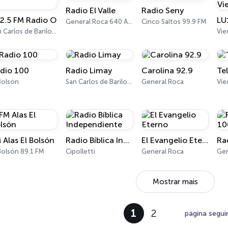
Radio El Valle
Radio Seny
2.5 FM Radio O
General Roca 640 AM
Cinco Saltos 99.9 FM
San Carlos de Bariloche 102.5 FM
Vi
dio 100
Radio Limay
Carolina 92.9
Te
Bolsón
San Carlos de Bariloche
General Roca
Vi
 Alas El Bolsón
Radio Bíblica Independiente
El Evangelio Eterno
Bolsón 89.1 FM
Cipolletti
General Roca
Gen
Mostrar mais
1
2
página segui