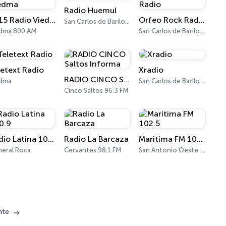
Radio Huemul
LU15 Radio Viedma
Orfeo Rock Radio
San Carlos de Bariloche 88.5 FM
edma 800 AM
San Carlos de Bariloche
letext Radio
Xradio
RADIO CINCO Saltos Informa
edma
San Carlos de Bariloche 98.5 FM
Cinco Saltos 96.3 FM
Radio Latina 100.9
Radio La Barcaza
Maritima FM 102.5
eral Roca
Cervantes 98.1 FM
San Antonio Oeste 102.5 FM
nte