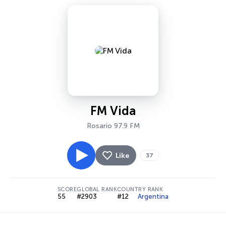
FM Vida
Rosario 97.9 FM
Like
37
SCORE
GLOBAL RANK
COUNTRY RANK
55
#2903
#12
Argentina