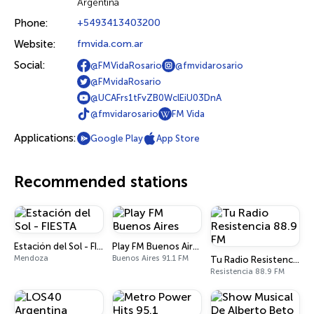
Argentina
Phone:
+5493413403200
Website:
fmvida.com.ar
Social:
@FMVidaRosario
@fmvidarosario
@FMvidaRosario
@UCAFrs1tFvZB0WclEiU03DnA
@fmvidarosario
FM Vida
Applications:
Google Play
App Store
Recommended stations
Estación del Sol - FIESTA
Play FM Buenos Aires
Mendoza
Buenos Aires 91.1 FM
Tu Radio Resistencia 88.9 FM
Resistencia 88.9 FM