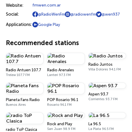
Website:
fmwen.com.ar
Social:
@RadioWenFm
@radiowenfm
@wen937
Applications:
Google Play
Recommended stations
Radio Juntos
Villa Dolores 94.1 FM
Radio Antuen 107.7
Radio Arenales
Trelew 107.7 FM
Lanteri 97.3 FM
Aspen 93.7
Corrientes 93.7 FM
Planeta Fans Radio
POP Rosario 96.1
Buenos Aires
Rosario 96.1 FM
Rock and Play
La 96.5
San Juan 98.9 FM
La Plata 96.5 FM
radio ToP Clasica