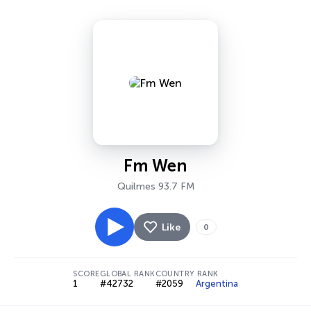
Fm Wen
Quilmes 93.7 FM
Like
0
SCORE
GLOBAL RANK
COUNTRY RANK
1
#42732
#2059
Argentina