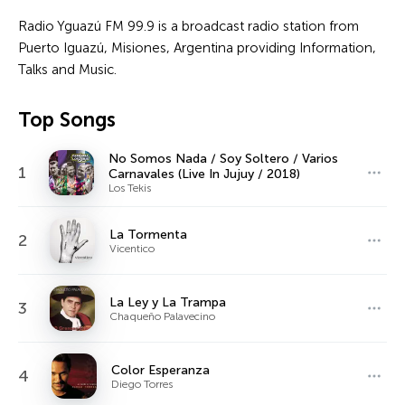
Radio Yguazú FM 99.9 is a broadcast radio station from
Puerto Iguazú, Misiones, Argentina providing Information,
Talks and Music.
Top Songs
No Somos Nada / Soy Soltero / Varios
1
Carnavales (Live In Jujuy / 2018)
Los Tekis
La Tormenta
2
Vicentico
La Ley y La Trampa
3
Chaqueño Palavecino
Color Esperanza
4
Diego Torres