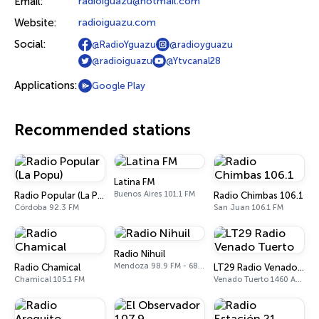
Email:
radioiguazu@hotmail.com
Website:
radioiguazu.com
Social:
@RadioYguazu
@radioyguazu
@radioiguazu
@Ytvcanal28
Applications:
Google Play
Recommended stations
Latina FM
Buenos Aires 101.1 FM
Radio Popular (La Popu)
Radio Chimbas 106.1
Córdoba 92.3 FM
San Juan 106.1 FM
Radio Nihuil
Mendoza 98.9 FM - 680 AM
Radio Chamical
LT29 Radio Venado Tuerto
Chamical 105.1 FM
Venado Tuerto 1460 AM, 101.3 FM