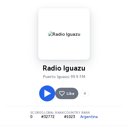
Radio Iguazu
Puerto Iguazú 99.9 FM
Like
0
SCORE
GLOBAL RANK
COUNTRY RANK
0
#32772
#1023
Argentina