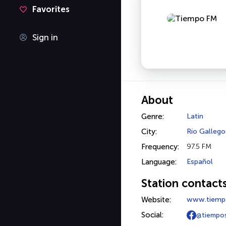
Favorites
Sign in
About
Genre:
Latin
City:
Río Gallego
Frequency:
97.5 FM
Language:
Español
Station contact
Website:
www.tiemp
Social:
@tiempo