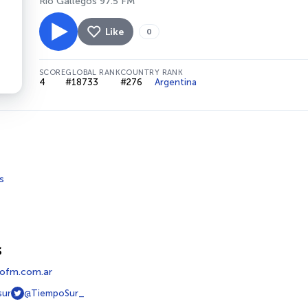
Río Gallegos 97.5 FM
Like
0
SCORE
GLOBAL RANK
COUNTRY RANK
4
#18733
#276
Argentina
s
s
ofm.com.ar
sur
@TiempoSur_