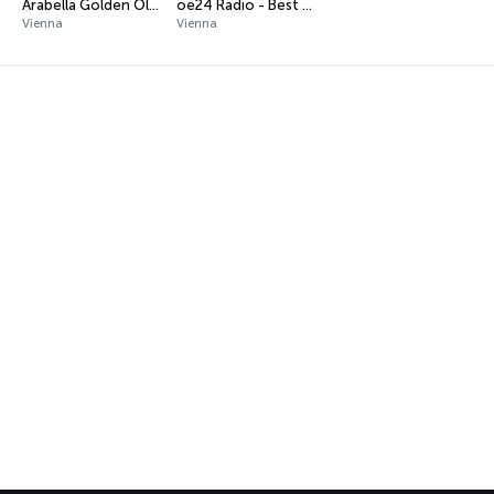
Arabella Golden Oldies
oe24 Radio - Best of 80s
Vienna
Vienna