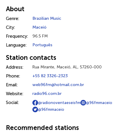
About
Genre:
Brazilian Music
City:
Maceió
Frequency:
96.5 FM
Language:
Português
Station contacts
Address:
Rua Mirante, Maceió, AL, 57260-000
Phone:
+55 82 3326-2323
Email:
web96fm@hotmail.com.br
Website:
radio96.com.br
Social:
@radionoventaeseisfm
@96fmmaceio
@96fmmaceio
Recommended stations