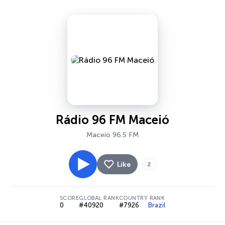
Rádio 96 FM Maceió
Maceió 96.5 FM
Like
2
SCORE
GLOBAL RANK
COUNTRY RANK
0
#40920
#7926
Brazil