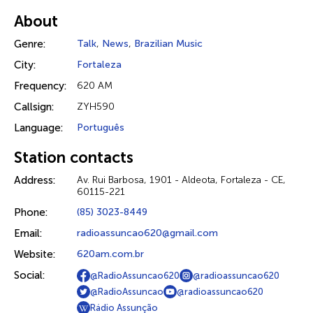
About
Genre:
Talk
,
News
,
Brazilian Music
City:
Fortaleza
Frequency:
620 AM
Callsign:
ZYH590
Language:
Português
Station contacts
Address:
Av. Rui Barbosa, 1901 - Aldeota, Fortaleza - CE,
60115-221
Phone:
(85) 3023-8449
Email:
radioassuncao620@gmail.com
Website:
620am.com.br
Social:
@RadioAssuncao620
@radioassuncao620
@RadioAssuncao
@radioassuncao620
Rádio Assunção