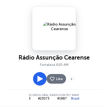
Rádio Assunção Cearense
Fortaleza 620 AM
Like
2
SCORE
GLOBAL RANK
COUNTRY RANK
3
#23073
#1887
Brazil