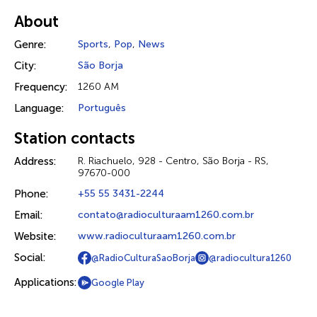
About
Genre:
Sports
,
Pop
,
News
City:
São Borja
Frequency:
1260 AM
Language:
Português
Station contacts
Address:
R. Riachuelo, 928 - Centro, São Borja - RS,
97670-000
Phone:
+55 55 3431-2244
Email:
contato@radioculturaam1260.com.br
Website:
www.radioculturaam1260.com.br
Social:
@RadioCulturaSaoBorja
@radiocultura1260
Applications:
Google Play