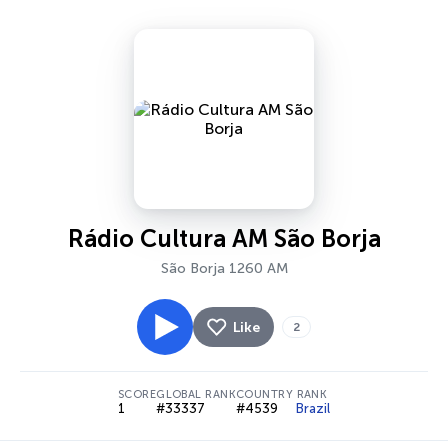
Rádio Cultura AM São Borja
São Borja 1260 AM
Like
2
SCORE
GLOBAL RANK
COUNTRY RANK
1
#33337
#4539
Brazil