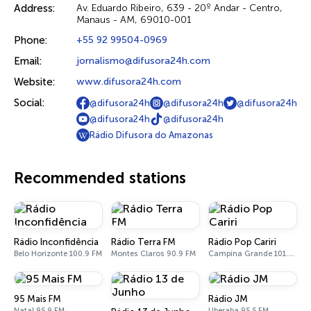
Address:
Av. Eduardo Ribeiro, 639 - 20º Andar - Centro,
Manaus - AM, 69010-001
Phone:
+55 92 99504-0969
Email:
jornalismo@difusora24h.com
Website:
www.difusora24h.com
Social:
@difusora24h
@difusora24h
@difusora24h
@difusora24h
@difusora24h
Rádio Difusora do Amazonas
Recommended stations
Rádio Inconfidência
Rádio Terra FM
Rádio Pop Cariri
Belo Horizonte 100.9 FM
Montes Claros 90.9 FM
Campina Grande 101.1 FM
95 Mais FM
Rádio JM
Natal 95.9 FM
Uberaba 95.5 FM