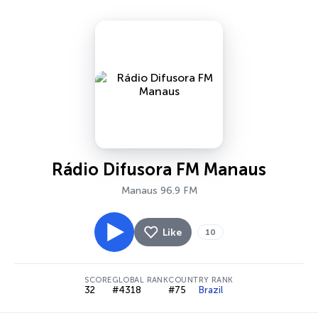
Rádio Difusora FM Manaus
Manaus 96.9 FM
Like
10
SCORE
GLOBAL RANK
COUNTRY RANK
32
#4318
#75
Brazil