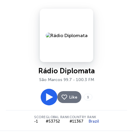
Rádio Diplomata
São Marcos 99.7 - 100.3 FM
Like
1
SCORE
GLOBAL RANK
COUNTRY RANK
-1
#53752
#11367
Brazil