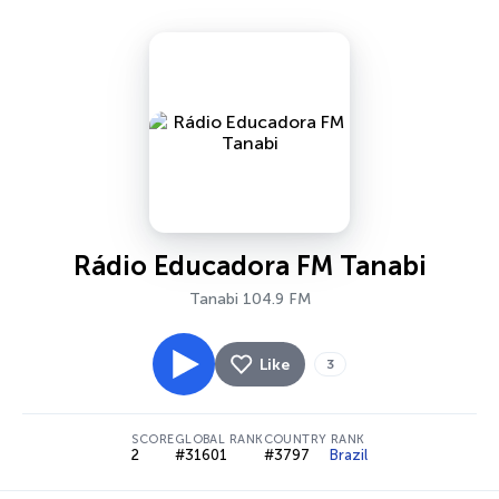
Rádio Educadora FM Tanabi
Tanabi 104.9 FM
Like
3
SCORE
GLOBAL RANK
COUNTRY RANK
2
#31601
#3797
Brazil