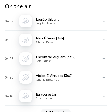
On the air
Legião Urbana
04:32
Legião Urbana
Não É Sério [3sb]
04:26
Charlie Brown Jr.
Encontrar Alguém [3sO]
04:23
Jota Quest
Vícios E Virtudes [3sC]
04:20
Charlie Brown Jr.
Eu vou estar
04:16
Eu vou estar