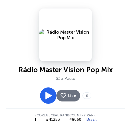
Rádio Master Vision Pop Mix
São Paulo
Like
6
SCORE
GLOBAL RANK
COUNTRY RANK
1
#41253
#8060
Brazil