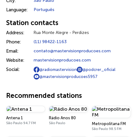
City:
São Paulo
Language:
Português
Station contacts
Address:
Rua Monte Alegre - Perdizes
Phone:
(11) 98422-1163
Email:
contato@mastervisionproducoes.com
Website:
mastervisionproducoes.com
Social:
@radiomastervision
@podcrer_oficial
@mastervisionproducoes5957
Recommended stations
Antena 1
Rádio Anos 80
São Paulo 94.7 FM
São Paulo
Metropolitana FM
São Paulo 98.5 FM