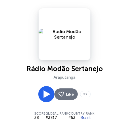
Rádio Modão Sertanejo
Araputanga
Like
27
SCORE
GLOBAL RANK
COUNTRY RANK
38
#3817
#53
Brazil