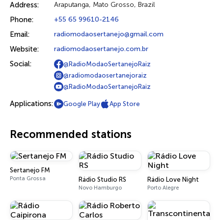
Address:
Araputanga, Mato Grosso, Brazil
Phone:
+55 65 99610-2146
Email:
radiomodaosertanejo@gmail.com
Website:
radiomodaosertanejo.com.br
Social:
@RadioModaoSertanejoRaiz
@radiomodaosertanejoraiz
@RadioModaoSertanejoRaiz
Applications:
Google Play
App Store
Recommended stations
Sertanejo FM
Ponta Grossa
Rádio Studio RS
Rádio Love Night
Novo Hamburgo
Porto Alegre