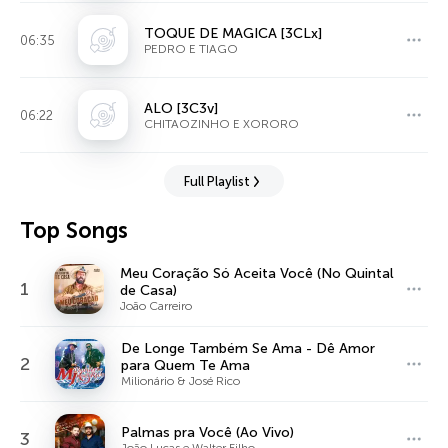
TOQUE DE MAGICA [3CLx]
06:35
PEDRO E TIAGO
ALO [3C3v]
06:22
CHITAOZINHO E XORORO
Full Playlist
Top Songs
Meu Coração Só Aceita Você (No Quintal
1
de Casa)
João Carreiro
De Longe Também Se Ama - Dê Amor
2
para Quem Te Ama
Milionário & José Rico
Palmas pra Você (Ao Vivo)
3
João Lucas e Walter Filho