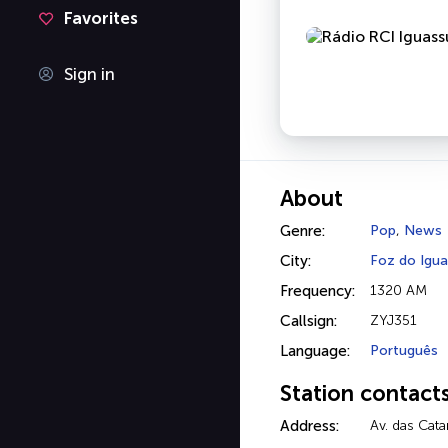
Favorites
Sign in
About
Genre:
Pop
,
News
City:
Foz do Igu
Frequency:
1320 AM
Callsign:
ZYJ351
Language:
Português
Station contact
Address:
Av. das Cat