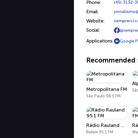
Phone:
(45) 3132-
Email:
jornalismo
Website:
semprerci.
Social:
@semprer
Applications:
Google P
Recommended s
Al
Metropolitana FM
Sã
São Paulo 98.5 FM
Rádio Rauland 95.1 FM
Belém 95.1 FM
Ma