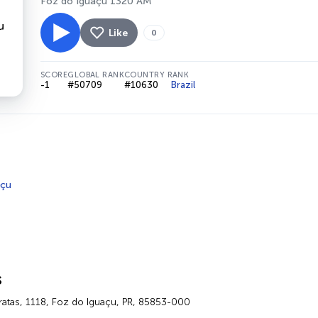
Foz do Iguaçu 1320 AM
Like
0
SCORE
GLOBAL RANK
COUNTRY RANK
-1
#50709
#10630
Brazil
açu
s
aratas, 1118, Foz do Iguaçu, PR, 85853-000