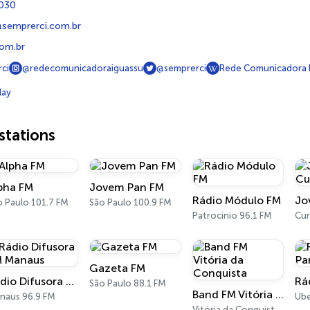
3030
@semprerci.com.br
com.br
ci
@redecomunicadoraiguassu
@semprerci
Rede Comunicadora 
lay
tations
pha FM
Jovem Pan FM
Rádio Módulo FM
o Paulo 101.7 FM
São Paulo 100.9 FM
Patrocínio 96.1 FM
Cur
Gazeta FM
Rádio Difusora FM Manaus
São Paulo 88.1 FM
Band FM Vitória da Conquista
naus 96.9 FM
Ube
Vitória da Conquista 99.1 FM