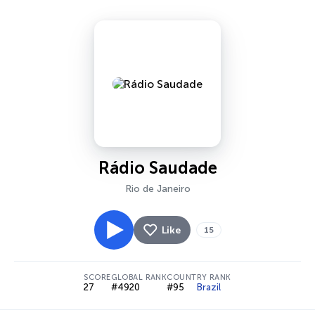
Rádio Saudade
Rio de Janeiro
Like
15
SCORE
GLOBAL RANK
COUNTRY RANK
27
#4920
#95
Brazil