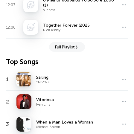
o Melhor dos Anos 70.80.90 e 2000
12:07
(1)
Vinheta
Together Forever (2025
12:00
Rick Astley
Full Playlist
Top Songs
Sailing
1
*NSYNC
Vitoriosa
2
Ivan Lins
When a Man Loves a Woman
3
Michael Bolton