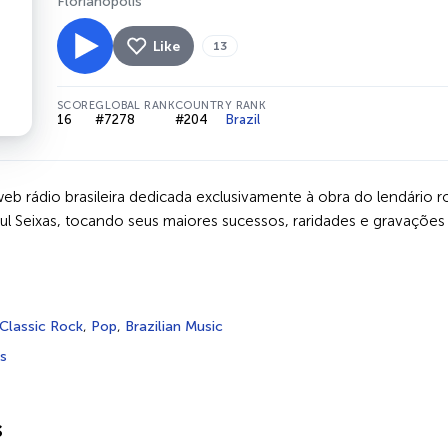
Florianópolis
Like
13
SCORE
GLOBAL RANK
COUNTRY RANK
16
#7278
#204
Brazil
b rádio brasileira dedicada exclusivamente à obra do lendário roq
 Seixas, tocando seus maiores sucessos, raridades e gravações 
Classic Rock
,
Pop
,
Brazilian Music
is
s