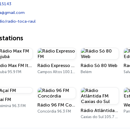
15143
ga@gmail.com
io/radio-toca-raul
tations
Rádio Max FM Itajubá
Rádio Expresso FM
Rádio Só 80 Web
jubá 95.9 FM
Campos Altos 100.1 FM
Belém
Sal
aí FM
Rádio 96 FM Concórdia
ximiná 96.3 FM
Rádio Atlântida FM Caxias do Sul
Concórdia 96.3 FM
Par
Caxias do Sul 105.7 FM