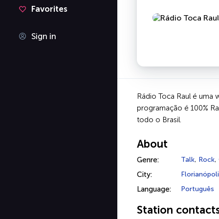
Favorites
Sign in
Rádio Toca Raul é uma we
programação é 100% Raul
todo o Brasil.
About
Genre:
Talk
,
Rock
,
City:
Florianópol
Language:
Português
Station contact