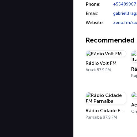
Phone:
+55489967
Email:
gabriellfra
Website:
zeno.fm/rad
Recommended s
Rádio Volt FM
Araxá 87.9 FM
Ita
Aç
Rádio Cidade FM Parnaíba
Ori
Parnaíba 87.9 FM