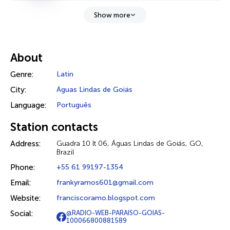
Show more
About
Genre:
Latin
City:
Águas Lindas de Goiás
Language:
Português
Station contacts
Address:
Guadra 10 lt 06, Águas Lindas de Goiás, GO,
Brazil
Phone:
+55 61 99197-1354
Email:
frankyramos601@gmail.com
Website:
franciscoramo.blogspot.com
Social:
@RADIO-WEB-PARAISO-GOIAS-
100066800881589