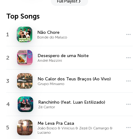
Full Playlist
Top Songs
Não Chore
1
Bonde do Maluco
Desespero de uma Noite
2
André Mazzini
No Calor dos Teus Braços (Ao Vivo)
3
Grupo Minuano
Ranchinho (feat. Luan Estilizado)
4
Zé Cantor
Me Leva Pra Casa
5
João Bosco & Vinicius & Zezé Di Camargo &
Luciano