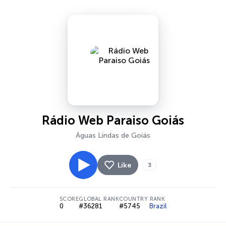
Rádio Web Paraiso Goiás
Águas Lindas de Goiás
Like
3
SCORE
GLOBAL RANK
COUNTRY RANK
0
#36281
#5745
Brazil