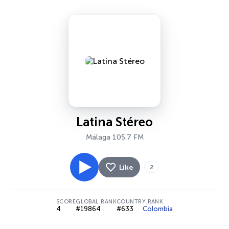
Latina Stéreo
Málaga 105.7 FM
Like
2
SCORE
GLOBAL RANK
COUNTRY RANK
4
#19864
#633
Colombia