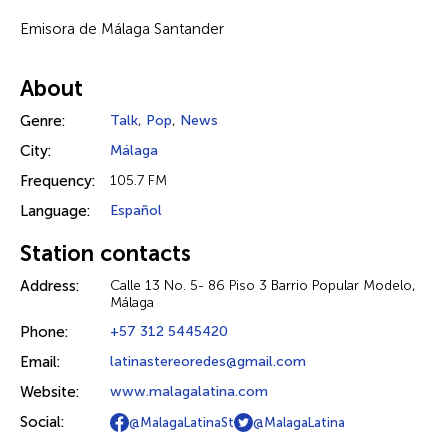
Emisora de Málaga Santander
About
Genre:
Talk
,
Pop
,
News
City:
Málaga
Frequency:
105.7 FM
Language:
Español
Station contacts
Address:
Calle 13 No. 5- 86 Piso 3 Barrio Popular Modelo,
Málaga
Phone:
+57 312 5445420
Email:
latinastereoredes@gmail.com
Website:
www.malagalatina.com
Social:
@MalagaLatinaSt
@MalagaLatina