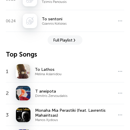
Tzimis Panousis
To sentoni
06:24
Giannis Kotsiras
Full Playlist
Top Songs
To Lathos
1
Melina Aslanidou
T aneipota
2
Dimitris Zervoudakis
Monaha Mia Perastiki (feat. Lavrentis
3
Mahairitsas)
Manos Xydous