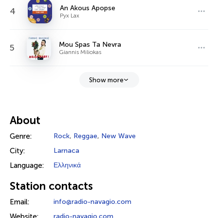
An Akous Apopse
4
Pyx Lax
Mou Spas Ta Nevra
5
Giannis Miliokas
Show more
About
Genre:
Rock
,
Reggae
,
New Wave
City:
Larnaca
Language:
Ελληνικά
Station contacts
Email:
info@radio-navagio.com
Website:
radio-navagio.com