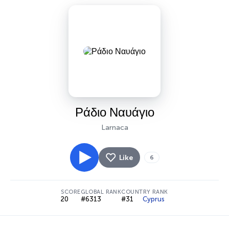
Ράδιο Ναυάγιο
Larnaca
Like
6
SCORE
GLOBAL RANK
COUNTRY RANK
20
#6313
#31
Cyprus