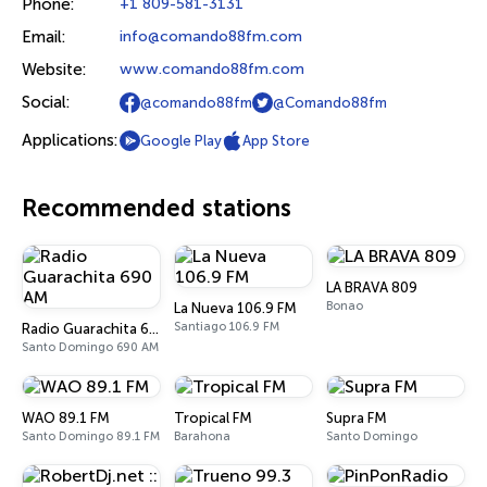
Phone:
+1 809-581-3131
Email:
info@comando88fm.com
Website:
www.comando88fm.com
Social:
@comando88fm
@Comando88fm
Applications:
Google Play
App Store
Recommended stations
LA BRAVA 809
Bonao
La Nueva 106.9 FM
Santiago 106.9 FM
Radio Guarachita 690 AM
Santo Domingo 690 AM
WAO 89.1 FM
Tropical FM
Supra FM
Santo Domingo 89.1 FM
Barahona
Santo Domingo