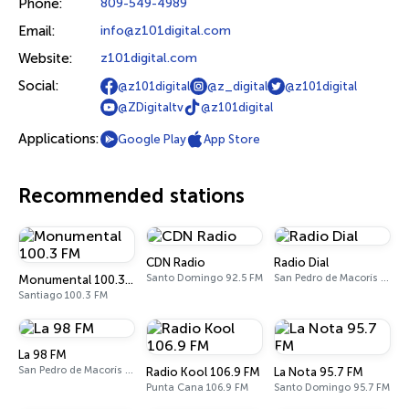
Phone:
809-549-4989
Email:
info@z101digital.com
Website:
z101digital.com
Social:
@z101digital
@z_digital
@z101digital
@ZDigitaltv
@z101digital
Applications:
Google Play
App Store
Recommended stations
CDN Radio
Radio Dial
Santo Domingo 92.5 FM
San Pedro de Macorís 670 AM
Monumental 100.3 FM
Santiago 100.3 FM
La 98 FM
San Pedro de Macorís 98.7 FM
Radio Kool 106.9 FM
La Nota 95.7 FM
Punta Cana 106.9 FM
Santo Domingo 95.7 FM