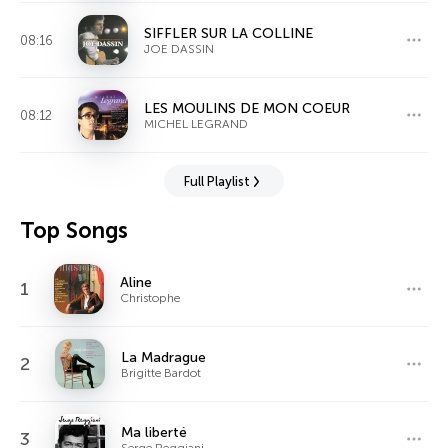
SIFFLER SUR LA COLLINE
08:16
JOE DASSIN
LES MOULINS DE MON COEUR
08:12
MICHEL LEGRAND
Full Playlist
Top Songs
Aline
1
Christophe
La Madrague
2
Brigitte Bardot
Ma liberté
3
Serge Reggiani