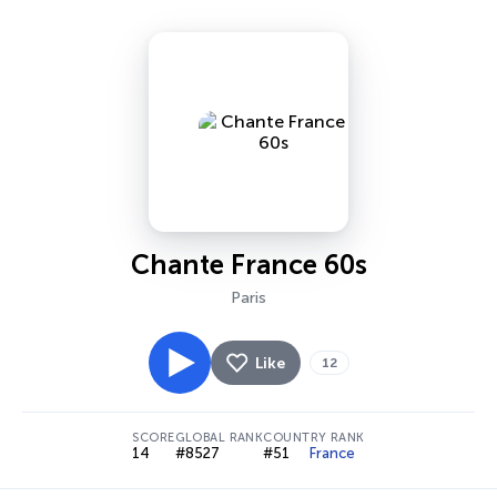
Chante France 60s
Paris
Like
12
SCORE
GLOBAL RANK
COUNTRY RANK
14
#8527
#51
France