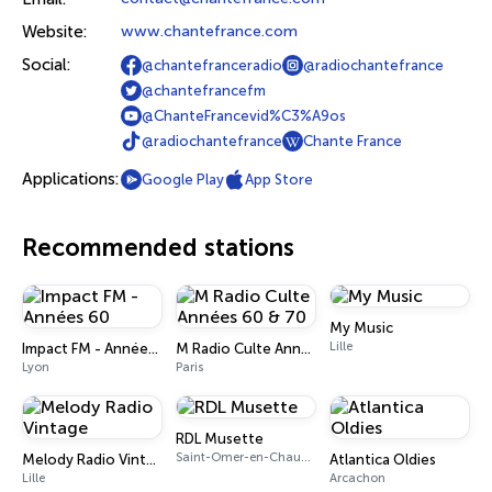
Website:
www.chantefrance.com
Social:
@chantefranceradio
@radiochantefrance
@chantefrancefm
@ChanteFrancevid%C3%A9os
@radiochantefrance
Chante France
Applications:
Google Play
App Store
Recommended stations
My Music
Lille
Impact FM - Années 60
M Radio Culte Années 60 & 70
Lyon
Paris
RDL Musette
Saint-Omer-en-Chaussée
Melody Radio Vintage
Atlantica Oldies
Lille
Arcachon