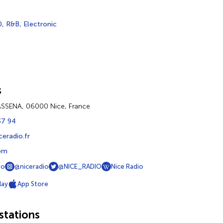
0
,
R&B
,
Electronic
s
ASSENA, 06000 Nice, France
37 94
eradio.fr
com
io
@niceradio
@NICE_RADIO
Nice Radio
lay
App Store
tations