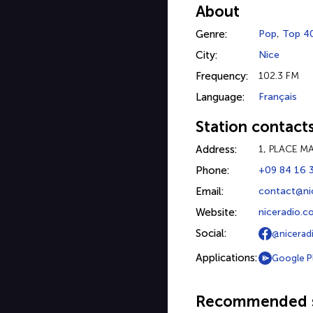
About
Genre:
Pop
,
Top 4
City:
Nice
Frequency:
102.3 FM
Language:
Français
Station contact
Address:
1, PLACE M
Phone:
+09 84 16 
Email:
contact@nic
Website:
niceradio.
Social:
@nicerad
Applications:
Google P
Recommended s