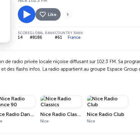
Nice 102.3 FM
Like
5
SCORE
GLOBAL RANK
COUNTRY RANK
14
#8186
#61
France
on de radio privée locale niçoise diffusant sur 102.3 FM. Sa prog
 et des flashs infos. La radio appartient au groupe Espace Group de
Nice Radio Dance 90
Nice Radio Classics
Nice Radio Club
ce
Nice
Nice