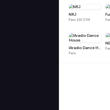
NRJ
Fu
Paris 100.3 FM
Par
N
IAradio Dance House
Par
Paris