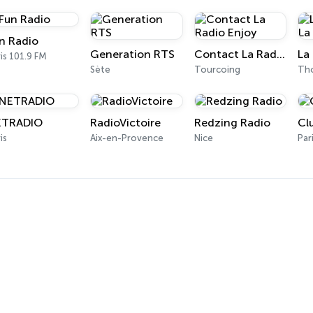
n Radio
Generation RTS
Contact La Radio Enjoy
is 101.9 FM
Sète
Tourcoing
Tho
ETRADIO
RadioVictoire
Redzing Radio
Cl
is
Aix-en-Provence
Nice
Par