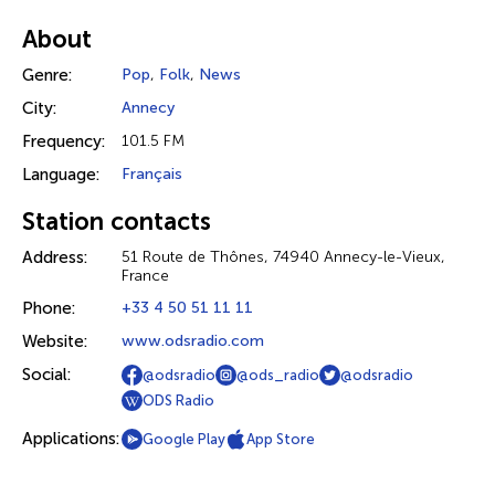
About
Genre:
Pop
,
Folk
,
News
City:
Annecy
Frequency:
101.5 FM
Language:
Français
Station contacts
Address:
51 Route de Thônes, 74940 Annecy-le-Vieux,
France
Phone:
+33 4 50 51 11 11
Website:
www.odsradio.com
Social:
@odsradio
@ods_radio
@odsradio
ODS Radio
Applications:
Google Play
App Store