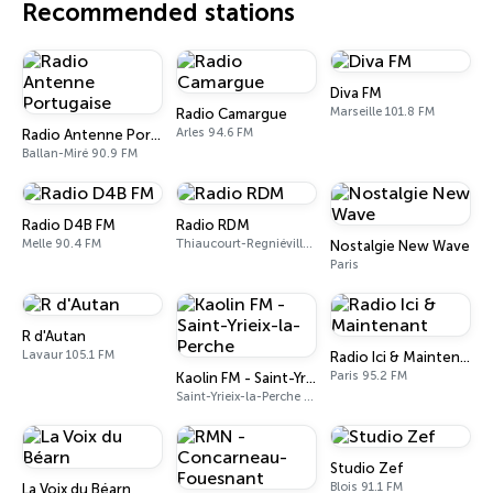
Recommended stations
Diva FM
Marseille 101.8 FM
Radio Camargue
Arles 94.6 FM
Radio Antenne Portugaise
Ballan-Miré 90.9 FM
Radio D4B FM
Radio RDM
Melle 90.4 FM
Thiaucourt-Regniéville 102.7 FM
Nostalgie New Wave
Paris
R d'Autan
Lavaur 105.1 FM
Radio Ici & Maintenant
Paris 95.2 FM
Kaolin FM - Saint-Yrieix-la-Perche
Saint-Yrieix-la-Perche 88.4 FM
Studio Zef
Blois 91.1 FM
La Voix du Béarn